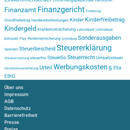
Fahrtkosten
Finanzgericht
Finanzamt
Freibetrag
Kinderfreibetrag
Kinder
Grundfreibetrag
Handwerkerleistungen
Kindergeld
Krankenversicherung
Lohnsteuer
Lohnsteuer
Sonderausgaben
Rentenversicherung
kompakt
Play
Scheidung
Steuererklärung
Steuerbescheid
Spenden
Steuerrecht
SteuerGo
Umsatzsteuer
steuerfrei
Steuererstattung
Werbungskosten
Urteil
§ 35a
Umsatzsteuererklärung
EStG
Über uns
Impressum
AGB
Datenschutz
Barrierefreiheit
Presse
Preise