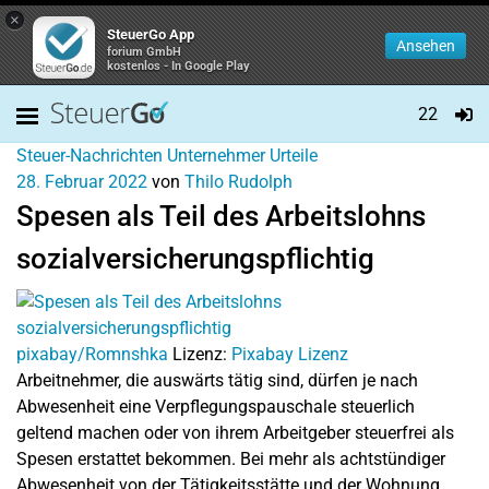
×
SteuerGo App
Ansehen
forium GmbH
kostenlos - In Google Play
22
Steuer-Nachrichten
Unternehmer
Urteile
28. Februar 2022
von
Thilo Rudolph
Spesen als Teil des Arbeitslohns
sozialversicherungspflichtig
pixabay/Romnshka
Lizenz:
Pixabay Lizenz
Arbeitnehmer, die auswärts tätig sind, dürfen je nach
Abwesenheit eine Verpflegungspauschale steuerlich
geltend machen oder von ihrem Arbeitgeber steuerfrei als
Spesen erstattet bekommen. Bei mehr als achtstündiger
Abwesenheit von der Tätigkeitsstätte und der Wohnung