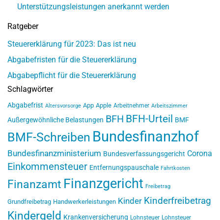
Unterstützungsleistungen anerkannt werden
Ratgeber
Steuererklärung für 2023: Das ist neu
Abgabefristen für die Steuererklärung
Abgabepflicht für die Steuererklärung
Schlagwörter
Abgabefrist
App
Apple
Arbeitnehmer
Altersvorsorge
Arbeitszimmer
BFH-Urteil
BFH
Außergewöhnliche Belastungen
BMF
Bundesfinanzhof
BMF-Schreiben
Bundesfinanzministerium
Corona
Bundesverfassungsgericht
Einkommensteuer
Entfernungspauschale
Fahrtkosten
Finanzgericht
Finanzamt
Freibetrag
Kinderfreibetrag
Kinder
Grundfreibetrag
Handwerkerleistungen
Kindergeld
Krankenversicherung
Lohnsteuer
Lohnsteuer