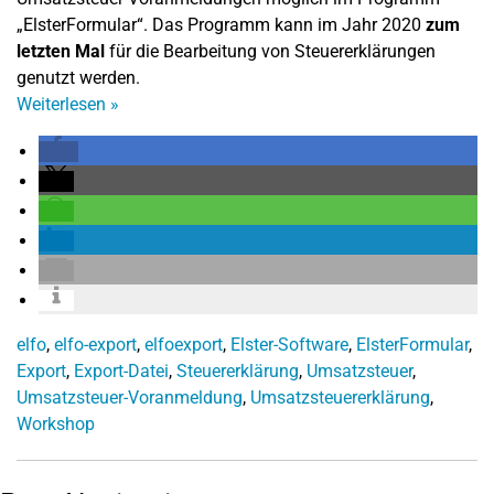
„ElsterFormular“. Das Programm kann im Jahr 2020
zum
letzten Mal
für die Bearbeitung von Steuererklärungen
genutzt werden.
Weiterlesen
»
elfo
,
elfo-export
,
elfoexport
,
Elster-Software
,
ElsterFormular
,
Export
,
Export-Datei
,
Steuererklärung
,
Umsatzsteuer
,
Umsatzsteuer-Voranmeldung
,
Umsatzsteuererklärung
,
Workshop