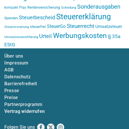
Sonderausgaben
Rentenversicherung
kompakt
Play
Scheidung
Steuererklärung
Steuerbescheid
Spenden
Steuerrecht
SteuerGo
Umsatzsteuer
steuerfrei
Steuererstattung
Werbungskosten
Urteil
§ 35a
Umsatzsteuererklärung
EStG
Über uns
Impressum
AGB
Datenschutz
Barrierefreiheit
Presse
Preise
Partnerprogramm
Vertrag widerrufen
Folgen Sie uns
Facebook
X
Instagram