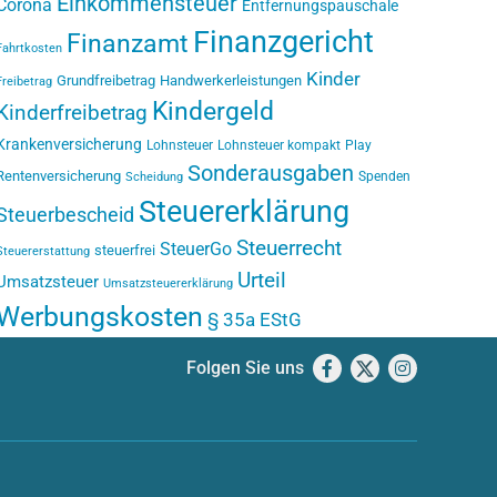
Einkommensteuer
Corona
Entfernungspauschale
Finanzgericht
Finanzamt
Fahrtkosten
Kinder
Grundfreibetrag
Handwerkerleistungen
Freibetrag
Kindergeld
Kinderfreibetrag
Krankenversicherung
Lohnsteuer
Lohnsteuer kompakt
Play
Sonderausgaben
Rentenversicherung
Spenden
Scheidung
Steuererklärung
Steuerbescheid
Steuerrecht
SteuerGo
steuerfrei
Steuererstattung
Urteil
Umsatzsteuer
Umsatzsteuererklärung
Werbungskosten
§ 35a EStG
Folgen Sie uns
Facebook
X
Instagram