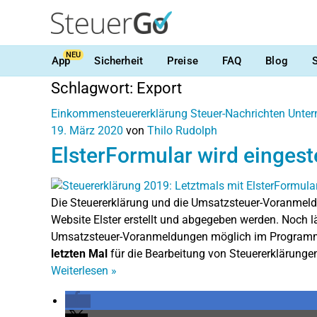
NEU
App
Sicherheit
Preise
FAQ
Blog
Schlagwort:
Export
Einkommensteuererklärung
Steuer-Nachrichten
Unter
19. März 2020
von
Thilo Rudolph
ElsterFormular wird eingeste
Die Steuererklärung und die Umsatzsteuer-Voranmeldu
Website Elster erstellt und abgegeben werden. Noch lä
Umsatzsteuer-Voranmeldungen möglich im Programm
letzten Mal
für die Bearbeitung von Steuererklärunge
Weiterlesen
»