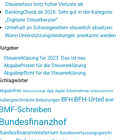
Steuererlass trotz hoher Verluste ab
BankingCheck.de 2026: Sehr gut in der Kategorie
„Digitaler Steuerberater“
Unterhalt an Schwiegereltern steuerlich absetzen:
Wann Unterstützungsleistungen anerkannt werden
Ratgeber
Steuererklärung für 2023: Das ist neu
Abgabefristen für die Steuererklärung
Abgabepflicht für die Steuererklärung
Schlagwörter
Abgabefrist
App
Apple
Arbeitnehmer
Altersvorsorge
Arbeitszimmer
BFH-Urteil
BFH
Außergewöhnliche Belastungen
BMF
BMF-Schreiben
Bundesfinanzhof
Bundesfinanzministerium
Bundesverfassungsgericht