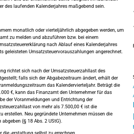
euer des laufenden Kalenderjahres maßgebend sein.
rn monatlich oder vierteljährlich abgegeben werden, um
zamt zu melden und abzuführen bzw. bei einem
Umsatzsteuererklärung nach Ablauf eines Kalenderjahres
eits geleisteten Umsatzsteuervorauszahlungen angerechnet.
g richtet sich nach der Umsatzsteuerzahllast des
estellt; falls sich der Abgabezeitraum ändert, erhält der
oranmeldungszeitraum das Kalendervierteljahr. Beträgt die
1.000 €, kann das Finanzamt den Unternehmer für das
gabe der Voranmeldungen und Entrichtung der
steuerzahllast von mehr als 7.500,00 € ist die
u erstellen. Neu gegründete Unternehmen müssen die
 abgeben (§ 18 Abs. 2 UStG).
r die -erstattung selbst zu errechnen