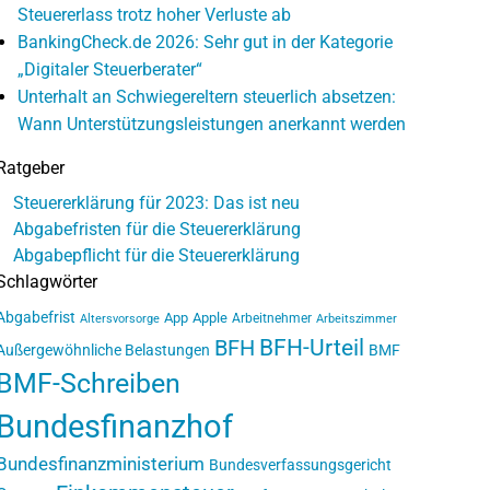
Steuererlass trotz hoher Verluste ab
BankingCheck.de 2026: Sehr gut in der Kategorie
„Digitaler Steuerberater“
Unterhalt an Schwiegereltern steuerlich absetzen:
Wann Unterstützungsleistungen anerkannt werden
Ratgeber
Steuererklärung für 2023: Das ist neu
Abgabefristen für die Steuererklärung
Abgabepflicht für die Steuererklärung
Schlagwörter
Abgabefrist
App
Apple
Arbeitnehmer
Altersvorsorge
Arbeitszimmer
BFH-Urteil
BFH
Außergewöhnliche Belastungen
BMF
BMF-Schreiben
Bundesfinanzhof
Bundesfinanzministerium
Bundesverfassungsgericht