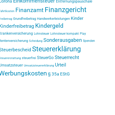
Einkommensteuer
Corona
Entfernungspauschale
Finanzgericht
Finanzamt
Fahrtkosten
Kinder
Grundfreibetrag
Handwerkerleistungen
Freibetrag
Kindergeld
Kinderfreibetrag
Krankenversicherung
Lohnsteuer
Lohnsteuer kompakt
Play
Sonderausgaben
Rentenversicherung
Spenden
Scheidung
Steuererklärung
Steuerbescheid
Steuerrecht
SteuerGo
steuerfrei
Steuererstattung
Urteil
Umsatzsteuer
Umsatzsteuererklärung
Werbungskosten
§ 35a EStG