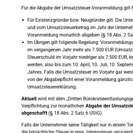
Für die Abgabe der Umsatzsteuer-Voranmeldung gilt 
Für Existenzgründer bzw. Neugründer gilt: Die U
und vom Umsatzsteuerbetrag im Jahr der Unterne
Voranmeldung monatlich abgeben (§ 18 Abs. 2 Sa
Im Übrigen gilt folgende Regelung: Voranmeldung
im vergangenen Jahr mehr als 7.500 EUR (Umsatzst
Steuerschuld im Vorjahr niedriger als 7.500 EUR, 
werden, also bis zum 10. April, 10. Juli, 10. Sep
Jahres. Falls die Umsatzsteuer im Vorjahr gar wen
von der Abgabepflicht einer Voranmeldung gänzlich
Umsatzsteuererklärung.
Aktuell
wird mit dem „Dritten Bürokratieentlastungsg
Verpflichtung zur monatlichen
Abgabe der Umsatzste
abgeschafft
(§ 18 Abs. 2 Satz 6 UStG).
Falls der Unternehmer seine Tätigkeit nur in einem T
die tatsächliche Steuer in eine Jahressteuer umzurec