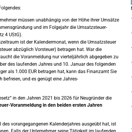
Folgendes:
nternehmer müssen unabhängig von der Höhe ihrer Umsätze
hmensgründung und im Folgejahr die Umsatzsteuer-
tz 4 UStG).
szeitraum ist der Kalendermonat, wenn die Umsatzsteuer
euer abzüglich Vorsteuer) betragen hat. War die
braucht die Voranmeldung nur vierteljährlich abgegeben zu
tember des laufenden Jahres und 10. Januar des folgenden
iger als 1.000 EUR betragen hat, kann das Finanzamt Sie
 befreien, und es genügt eine Jahres-
esetz“ in den Jahren 2021 bis 2026 für Neugründer die
uer-Voranmeldung in den beiden ersten Jahren
eil des vorangegangenen Kalenderjahres ausgeübt hat, ist
hnen. Falls der Unternehmer seine Tätigkeit im laufenden