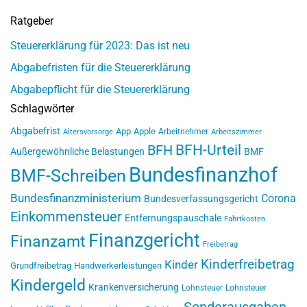
Ratgeber
Steuererklärung für 2023: Das ist neu
Abgabefristen für die Steuererklärung
Abgabepflicht für die Steuererklärung
Schlagwörter
Abgabefrist
App
Apple
Arbeitnehmer
Altersvorsorge
Arbeitszimmer
BFH-Urteil
BFH
Außergewöhnliche Belastungen
BMF
Bundesfinanzhof
BMF-Schreiben
Bundesfinanzministerium
Corona
Bundesverfassungsgericht
Einkommensteuer
Entfernungspauschale
Fahrtkosten
Finanzgericht
Finanzamt
Freibetrag
Kinderfreibetrag
Kinder
Grundfreibetrag
Handwerkerleistungen
Kindergeld
Krankenversicherung
Lohnsteuer
Lohnsteuer