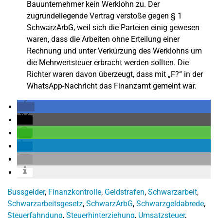
Bauunternehmer kein Werklohn zu. Der
zugrundeliegende Vertrag verstoße gegen § 1
SchwarzArbG, weil sich die Parteien einig gewesen
waren, dass die Arbeiten ohne Erteilung einer
Rechnung und unter Verkürzung des Werklohns um
die Mehrwertsteuer erbracht werden sollten. Die
Richter waren davon überzeugt, dass mit „F?“ in der
WhatsApp-Nachricht das Finanzamt gemeint war.
Bussgelder
,
Finanzkontrolle
,
Geldstrafen
,
Schwarzarbeit
,
Schwarzarbeitsgesetz
,
SchwarzArbG
,
Schwarzgeldabrede
,
Steuerfahndung
,
Steuerhinterziehung
,
Umsatzsteuer
,