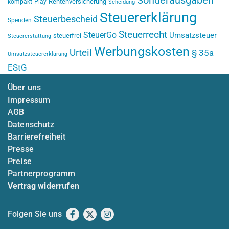
Sonderausgaben
Rentenversicherung
kompakt
Play
Scheidung
Steuererklärung
Steuerbescheid
Spenden
Steuerrecht
SteuerGo
Umsatzsteuer
steuerfrei
Steuererstattung
Werbungskosten
Urteil
§ 35a
Umsatzsteuererklärung
EStG
Über uns
Impressum
AGB
Datenschutz
Barrierefreiheit
Presse
Preise
Partnerprogramm
Vertrag widerrufen
Folgen Sie uns
Facebook
X
Instagram