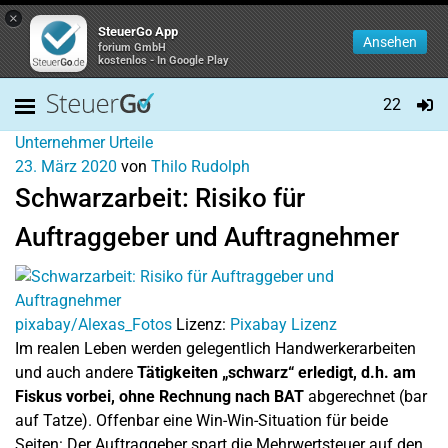
×
SteuerGo App
Ansehen
forium GmbH
kostenlos - In Google Play
22
Unternehmer
Urteile
23. März 2020
von
Thilo Rudolph
Schwarzarbeit: Risiko für
Auftraggeber und Auftragnehmer
pixabay/Alexas_Fotos
Lizenz:
Pixabay Lizenz
Im realen Leben werden gelegentlich Handwerkerarbeiten
und auch andere
Tätigkeiten „schwarz“ erledigt, d.h. am
Fiskus vorbei, ohne Rechnung nach BAT
abgerechnet (bar
auf Tatze). Offenbar eine Win-Win-Situation für beide
Seiten: Der Auftraggeber spart die Mehrwertsteuer auf den