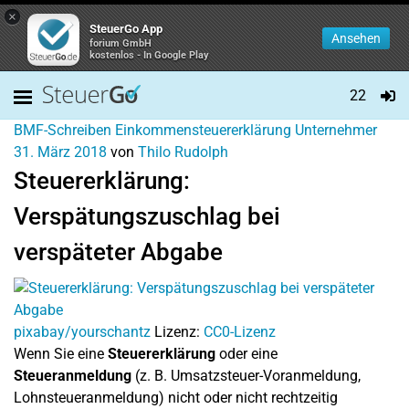
×
SteuerGo App
Ansehen
forium GmbH
kostenlos - In Google Play
22
BMF-Schreiben
Einkommensteuererklärung
Unternehmer
31. März 2018
von
Thilo Rudolph
Steuererklärung:
Verspätungszuschlag bei
verspäteter Abgabe
pixabay/yourschantz
Lizenz:
CC0-Lizenz
Wenn Sie eine
Steuererklärung
oder eine
Steueranmeldung
(z. B. Umsatzsteuer-Voranmeldung,
Lohnsteueranmeldung) nicht oder nicht rechtzeitig