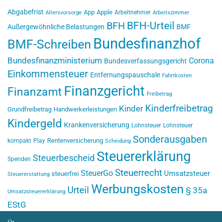
Abgabefrist
App
Apple
Arbeitnehmer
Altersvorsorge
Arbeitszimmer
BFH-Urteil
BFH
Außergewöhnliche Belastungen
BMF
Bundesfinanzhof
BMF-Schreiben
Bundesfinanzministerium
Corona
Bundesverfassungsgericht
Einkommensteuer
Entfernungspauschale
Fahrtkosten
Finanzgericht
Finanzamt
Freibetrag
Kinderfreibetrag
Kinder
Grundfreibetrag
Handwerkerleistungen
Kindergeld
Krankenversicherung
Lohnsteuer
Lohnsteuer
Sonderausgaben
Rentenversicherung
kompakt
Play
Scheidung
Steuererklärung
Steuerbescheid
Spenden
Steuerrecht
SteuerGo
Umsatzsteuer
steuerfrei
Steuererstattung
Werbungskosten
Urteil
§ 35a
Umsatzsteuererklärung
EStG