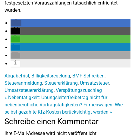
festgesetzten Vorauszahlungen tatsächlich entrichtet
wurden.
Abgabefrist
,
Billigkeitsregelung
,
BMF-Schreiben
,
Steueranmeldung
,
Steuererklärung
,
Umsatzsteuer
,
Umsatzsteuererklärung
,
Verspätungszuschlag
«
Nebentätigkeit: Übungsleiterfreibetrag nicht für
nebenberufliche Vortragstätigkeiten?
Firmenwagen: Wie
selbst gezahlte Kfz-Kosten berücksichtigt werden
»
Schreibe einen Kommentar
Ihre E-Mail-Adresse wird nicht veröffentlicht.