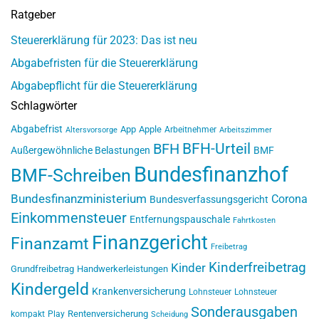
Ratgeber
Steuererklärung für 2023: Das ist neu
Abgabefristen für die Steuererklärung
Abgabepflicht für die Steuererklärung
Schlagwörter
Abgabefrist
App
Apple
Arbeitnehmer
Altersvorsorge
Arbeitszimmer
BFH-Urteil
BFH
Außergewöhnliche Belastungen
BMF
Bundesfinanzhof
BMF-Schreiben
Bundesfinanzministerium
Corona
Bundesverfassungsgericht
Einkommensteuer
Entfernungspauschale
Fahrtkosten
Finanzgericht
Finanzamt
Freibetrag
Kinderfreibetrag
Kinder
Grundfreibetrag
Handwerkerleistungen
Kindergeld
Krankenversicherung
Lohnsteuer
Lohnsteuer
Sonderausgaben
Rentenversicherung
kompakt
Play
Scheidung