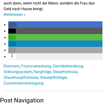
auch dann, wenn nicht der Mann, sondern die Frau das
Geld nach Hause bringt.
Weiterlesen
»
Ehemann
,
Finanzverwaltung
,
Gleichbehandlung
,
Ordnungssystem
,
Rangfolge
,
Steuerformular
,
Steuerhauptformular
,
Steuerpflichtiger
,
Zusammenveranlagung
Post Navigation