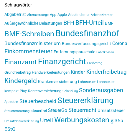
Schlagwörter
Abgabefrist
App
Apple
Arbeitnehmer
Altersvorsorge
Arbeitszimmer
BFH-Urteil
BFH
Außergewöhnliche Belastungen
BMF
Bundesfinanzhof
BMF-Schreiben
Bundesfinanzministerium
Corona
Bundesverfassungsgericht
Einkommensteuer
Entfernungspauschale
Fahrtkosten
Finanzgericht
Finanzamt
Freibetrag
Kinderfreibetrag
Kinder
Grundfreibetrag
Handwerkerleistungen
Kindergeld
Krankenversicherung
Lohnsteuer
Lohnsteuer
Sonderausgaben
Rentenversicherung
kompakt
Play
Scheidung
Steuererklärung
Steuerbescheid
Spenden
Steuerrecht
SteuerGo
Umsatzsteuer
steuerfrei
Steuererstattung
Werbungskosten
Urteil
§ 35a
Umsatzsteuererklärung
EStG