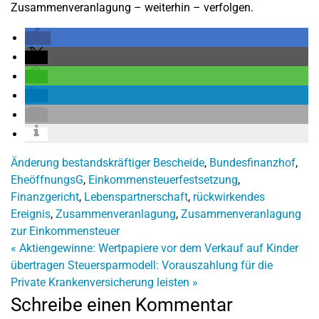
Zusammenveranlagung – weiterhin – verfolgen.
Änderung bestandskräftiger Bescheide
,
Bundesfinanzhof
,
EheöffnungsG
,
Einkommensteuerfestsetzung
,
Finanzgericht
,
Lebenspartnerschaft
,
rückwirkendes
Ereignis
,
Zusammenveranlagung
,
Zusammenveranlagung
zur Einkommensteuer
«
Aktiengewinne: Wertpapiere vor dem Verkauf auf Kinder
übertragen
Steuersparmodell: Vorauszahlung für die
Private Krankenversicherung leisten
»
Schreibe einen Kommentar