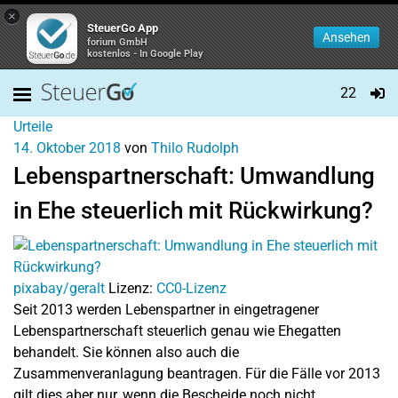
×
SteuerGo App
Ansehen
forium GmbH
kostenlos - In Google Play
22
Urteile
14. Oktober 2018
von
Thilo Rudolph
Lebenspartnerschaft: Umwandlung
in Ehe steuerlich mit Rückwirkung?
pixabay/geralt
Lizenz:
CC0-Lizenz
Seit 2013 werden Lebenspartner in eingetragener
Lebenspartnerschaft steuerlich genau wie Ehegatten
behandelt. Sie können also auch die
Zusammenveranlagung beantragen. Für die Fälle vor 2013
gilt dies aber nur, wenn die Bescheide noch nicht