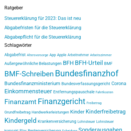
Ratgeber
Steuererklärung für 2023: Das ist neu
Abgabefristen für die Steuererklärung
Abgabepflicht für die Steuererklärung
Schlagwörter
Abgabefrist
App
Apple
Arbeitnehmer
Altersvorsorge
Arbeitszimmer
BFH-Urteil
BFH
Außergewöhnliche Belastungen
BMF
Bundesfinanzhof
BMF-Schreiben
Bundesfinanzministerium
Corona
Bundesverfassungsgericht
Einkommensteuer
Entfernungspauschale
Fahrtkosten
Finanzgericht
Finanzamt
Freibetrag
Kinderfreibetrag
Kinder
Grundfreibetrag
Handwerkerleistungen
Kindergeld
Krankenversicherung
Lohnsteuer
Lohnsteuer
Sonderausgaben
Rentenversicherung
kompakt
Play
Scheidung