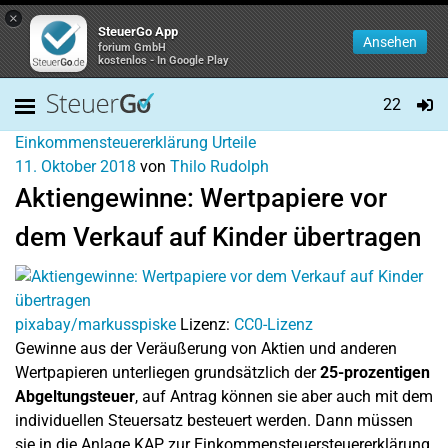
×
SteuerGo App
Ansehen
forium GmbH
kostenlos - In Google Play
22
Einkommensteuererklärung
Urteile
11. Oktober 2018
von
Thilo Rudolph
Aktiengewinne: Wertpapiere vor
dem Verkauf auf Kinder übertragen
pixabay/markusspiske
Lizenz:
CC0-Lizenz
Gewinne aus der Veräußerung von Aktien und anderen
Wertpapieren unterliegen grundsätzlich der
25-prozentigen
Abgeltungsteuer
, auf Antrag können sie aber auch mit dem
individuellen Steuersatz besteuert werden. Dann müssen
sie in die Anlage KAP zur Einkommensteuersteuererklärung