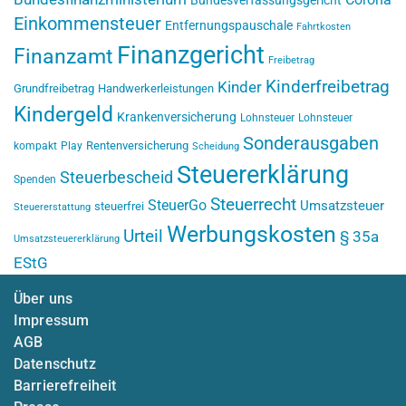
Bundesverfassungsgericht
Einkommensteuer
Entfernungspauschale
Fahrtkosten
Finanzgericht
Finanzamt
Freibetrag
Kinderfreibetrag
Kinder
Grundfreibetrag
Handwerkerleistungen
Kindergeld
Krankenversicherung
Lohnsteuer
Lohnsteuer
Sonderausgaben
Rentenversicherung
kompakt
Play
Scheidung
Steuererklärung
Steuerbescheid
Spenden
Steuerrecht
SteuerGo
Umsatzsteuer
steuerfrei
Steuererstattung
Werbungskosten
Urteil
§ 35a
Umsatzsteuererklärung
EStG
Über uns
Impressum
AGB
Datenschutz
Barrierefreiheit