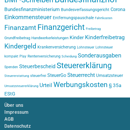
Bundesfinanzministerium
Corona
Bundesverfassungsgericht
Einkommensteuer
Entfernungspauschale
Fahrtkosten
Finanzgericht
Finanzamt
Freibetrag
Kinderfreibetrag
Kinder
Grundfreibetrag
Handwerkerleistungen
Kindergeld
Krankenversicherung
Lohnsteuer
Lohnsteuer
Sonderausgaben
Rentenversicherung
kompakt
Play
Scheidung
Steuererklärung
Steuerbescheid
Spenden
Steuerrecht
SteuerGo
Umsatzsteuer
steuerfrei
Steuererstattung
Werbungskosten
Urteil
§ 35a
Umsatzsteuererklärung
EStG
Über uns
Impressum
AGB
Datenschutz