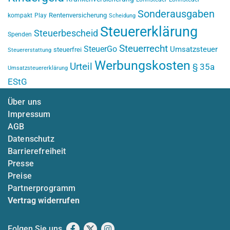
Sonderausgaben
Rentenversicherung
kompakt
Play
Scheidung
Steuererklärung
Steuerbescheid
Spenden
Steuerrecht
SteuerGo
Umsatzsteuer
steuerfrei
Steuererstattung
Werbungskosten
Urteil
§ 35a
Umsatzsteuererklärung
EStG
Über uns
Impressum
AGB
Datenschutz
Barrierefreiheit
Presse
Preise
Partnerprogramm
Vertrag widerrufen
Folgen Sie uns
Facebook
X
Instagram