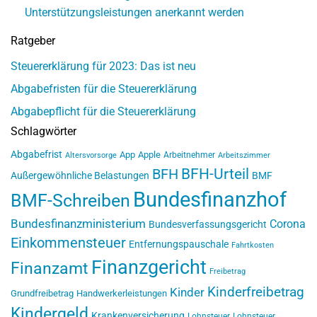
Unterstützungsleistungen anerkannt werden
Ratgeber
Steuererklärung für 2023: Das ist neu
Abgabefristen für die Steuererklärung
Abgabepflicht für die Steuererklärung
Schlagwörter
Abgabefrist
App
Apple
Arbeitnehmer
Altersvorsorge
Arbeitszimmer
BFH-Urteil
BFH
Außergewöhnliche Belastungen
BMF
Bundesfinanzhof
BMF-Schreiben
Bundesfinanzministerium
Corona
Bundesverfassungsgericht
Einkommensteuer
Entfernungspauschale
Fahrtkosten
Finanzgericht
Finanzamt
Freibetrag
Kinderfreibetrag
Kinder
Grundfreibetrag
Handwerkerleistungen
Kindergeld
Krankenversicherung
Lohnsteuer
Lohnsteuer