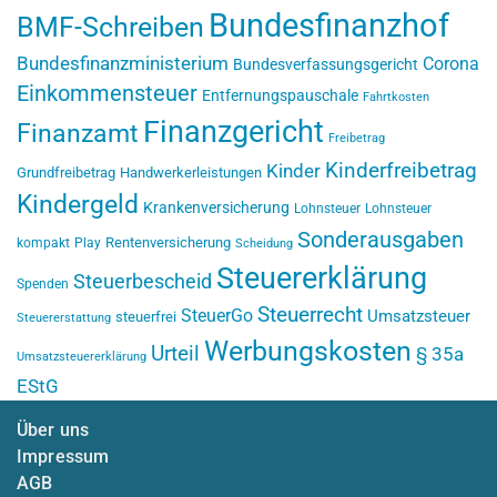
Bundesfinanzhof
BMF-Schreiben
Bundesfinanzministerium
Corona
Bundesverfassungsgericht
Einkommensteuer
Entfernungspauschale
Fahrtkosten
Finanzgericht
Finanzamt
Freibetrag
Kinderfreibetrag
Kinder
Grundfreibetrag
Handwerkerleistungen
Kindergeld
Krankenversicherung
Lohnsteuer
Lohnsteuer
Sonderausgaben
Rentenversicherung
kompakt
Play
Scheidung
Steuererklärung
Steuerbescheid
Spenden
Steuerrecht
SteuerGo
Umsatzsteuer
steuerfrei
Steuererstattung
Werbungskosten
Urteil
§ 35a
Umsatzsteuererklärung
EStG
Über uns
Impressum
AGB