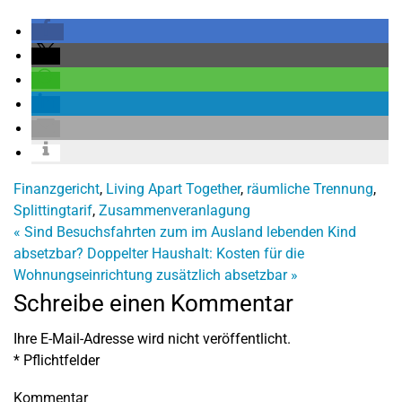
Finanzgericht
,
Living Apart Together
,
räumliche Trennung
,
Splittingtarif
,
Zusammenveranlagung
«
Sind Besuchsfahrten zum im Ausland lebenden Kind
absetzbar?
Doppelter Haushalt: Kosten für die
Wohnungseinrichtung zusätzlich absetzbar
»
Schreibe einen Kommentar
Ihre E-Mail-Adresse wird nicht veröffentlicht.
*
Pflichtfelder
Kommentar