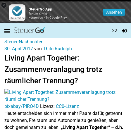
×
SteuerGo App
Ansehen
forium GmbH
kostenlos - In Google Play
22
Steuer-Nachrichten
30. April 2017
von
Thilo Rudolph
Living Apart Together:
Zusammenveranlagung trotz
räumlicher Trennung?
pixabay/PIRO4D
Lizenz:
CC0-Lizenz
Heute entscheiden sich immer mehr Paare dafür, getrennt
zu wohnen, Freiraum und Autonomie zu genießen, aber
doch gemeinsam zu leben.
„Living Apart Together“ – d.h.