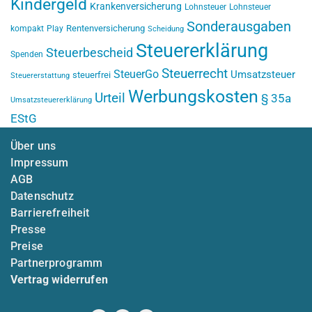
Kindergeld
Krankenversicherung
Lohnsteuer
Lohnsteuer
Sonderausgaben
Rentenversicherung
kompakt
Play
Scheidung
Steuererklärung
Steuerbescheid
Spenden
Steuerrecht
SteuerGo
Umsatzsteuer
steuerfrei
Steuererstattung
Werbungskosten
Urteil
§ 35a
Umsatzsteuererklärung
EStG
Über uns
Impressum
AGB
Datenschutz
Barrierefreiheit
Presse
Preise
Partnerprogramm
Vertrag widerrufen