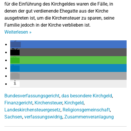
für die Einführung des Kirchgeldes waren die Fälle, in
denen der gut verdienende Ehegatte aus der Kirche
ausgetreten ist, um die Kirchensteuer zu sparen, seine
Familie jedoch in der Kirche verblieben ist.
Weiterlesen
»
Bundesverfassungsgericht
,
das besondere Kirchgeld
,
Finanzgericht
,
Kirchensteuer
,
Kirchgeld
,
Landeskirchensteuergesetz
,
Religionsgemeinschaft
,
Sachsen
,
verfassungswidrig
,
Zusammenveranlagung