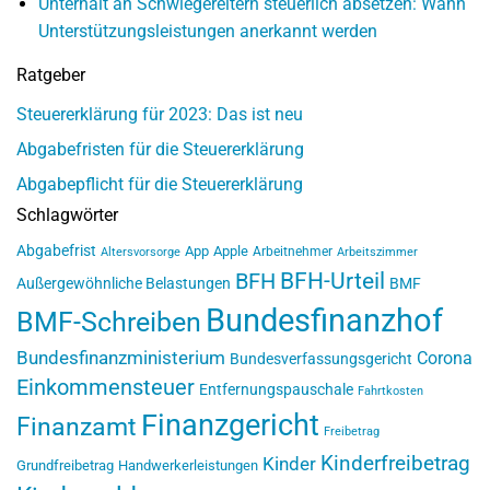
Unterhalt an Schwiegereltern steuerlich absetzen: Wann
Unterstützungsleistungen anerkannt werden
Ratgeber
Steuererklärung für 2023: Das ist neu
Abgabefristen für die Steuererklärung
Abgabepflicht für die Steuererklärung
Schlagwörter
Abgabefrist
App
Apple
Arbeitnehmer
Altersvorsorge
Arbeitszimmer
BFH-Urteil
BFH
Außergewöhnliche Belastungen
BMF
Bundesfinanzhof
BMF-Schreiben
Bundesfinanzministerium
Corona
Bundesverfassungsgericht
Einkommensteuer
Entfernungspauschale
Fahrtkosten
Finanzgericht
Finanzamt
Freibetrag
Kinderfreibetrag
Kinder
Grundfreibetrag
Handwerkerleistungen