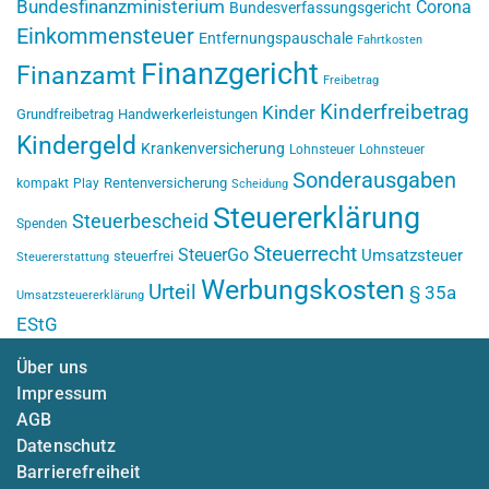
Bundesfinanzministerium
Corona
Bundesverfassungsgericht
Einkommensteuer
Entfernungspauschale
Fahrtkosten
Finanzgericht
Finanzamt
Freibetrag
Kinderfreibetrag
Kinder
Grundfreibetrag
Handwerkerleistungen
Kindergeld
Krankenversicherung
Lohnsteuer
Lohnsteuer
Sonderausgaben
Rentenversicherung
kompakt
Play
Scheidung
Steuererklärung
Steuerbescheid
Spenden
Steuerrecht
SteuerGo
Umsatzsteuer
steuerfrei
Steuererstattung
Werbungskosten
Urteil
§ 35a
Umsatzsteuererklärung
EStG
Über uns
Impressum
AGB
Datenschutz
Barrierefreiheit