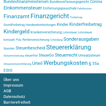
Bundesfinanzministerium
Corona
Bundesverfassungsgericht
Einkommensteuer
Entfernungspauschale
Fahrtkosten
Finanzgericht
Finanzamt
Freibetrag
Kinderfreibetrag
Kinder
Grundfreibetrag
Handwerkerleistungen
Kindergeld
Krankenversicherung
Lohnsteuer
Lohnsteuer
Sonderausgaben
Rentenversicherung
kompakt
Play
Scheidung
Steuererklärung
Steuerbescheid
Spenden
Steuerrecht
SteuerGo
Umsatzsteuer
steuerfrei
Steuererstattung
Werbungskosten
Urteil
§ 35a
Umsatzsteuererklärung
EStG
Über uns
Impressum
AGB
Datenschutz
Barrierefreiheit