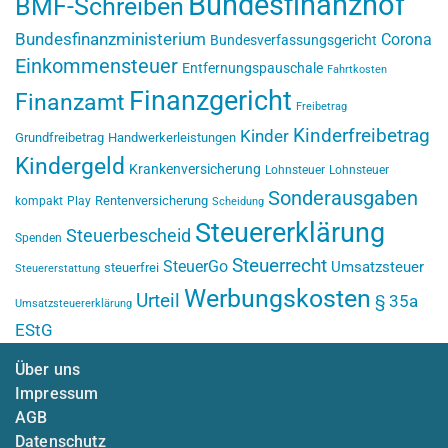
Bundesfinanzhof
BMF-Schreiben
Bundesfinanzministerium
Corona
Bundesverfassungsgericht
Einkommensteuer
Entfernungspauschale
Fahrtkosten
Finanzgericht
Finanzamt
Freibetrag
Kinderfreibetrag
Kinder
Grundfreibetrag
Handwerkerleistungen
Kindergeld
Krankenversicherung
Lohnsteuer
Lohnsteuer
Sonderausgaben
Rentenversicherung
kompakt
Play
Scheidung
Steuererklärung
Steuerbescheid
Spenden
Steuerrecht
SteuerGo
Umsatzsteuer
steuerfrei
Steuererstattung
Werbungskosten
Urteil
§ 35a
Umsatzsteuererklärung
EStG
Über uns
Impressum
AGB
Datenschutz