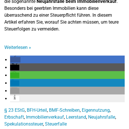
die sogenannte
Neujahrsfalle beim Immobilienverkauf
.
Besonders bei geerbten Immobilien kann diese
überraschend zu einer Steuerpflicht führen. In diesem
Artikel erfahren Sie, worauf Sie achten müssen, um teure
Steuerfolgen zu vermeiden.
Weiterlesen
»
§ 23 EStG
,
BFH-Urteil
,
BMF-Schreiben
,
Eigennutzung
,
Erbschaft
,
Immobilienverkauf
,
Leerstand
,
Neujahrsfalle
,
Spekulationssteuer
,
Steuerfalle