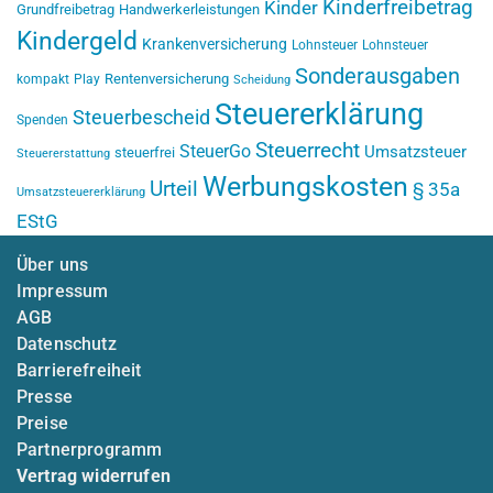
Kinderfreibetrag
Kinder
Grundfreibetrag
Handwerkerleistungen
Kindergeld
Krankenversicherung
Lohnsteuer
Lohnsteuer
Sonderausgaben
Rentenversicherung
kompakt
Play
Scheidung
Steuererklärung
Steuerbescheid
Spenden
Steuerrecht
SteuerGo
Umsatzsteuer
steuerfrei
Steuererstattung
Werbungskosten
Urteil
§ 35a
Umsatzsteuererklärung
EStG
Über uns
Impressum
AGB
Datenschutz
Barrierefreiheit
Presse
Preise
Partnerprogramm
Vertrag widerrufen