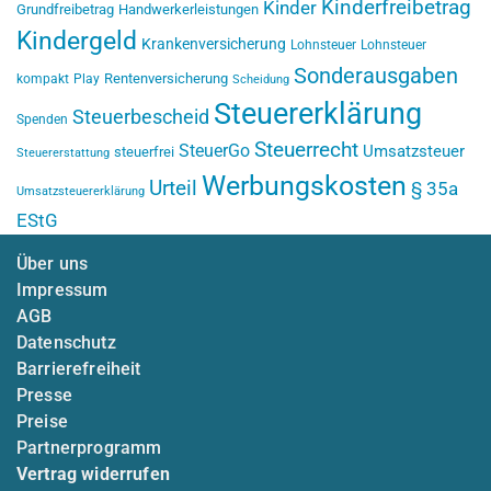
Kinderfreibetrag
Kinder
Grundfreibetrag
Handwerkerleistungen
Kindergeld
Krankenversicherung
Lohnsteuer
Lohnsteuer
Sonderausgaben
Rentenversicherung
kompakt
Play
Scheidung
Steuererklärung
Steuerbescheid
Spenden
Steuerrecht
SteuerGo
Umsatzsteuer
steuerfrei
Steuererstattung
Werbungskosten
Urteil
§ 35a
Umsatzsteuererklärung
EStG
Über uns
Impressum
AGB
Datenschutz
Barrierefreiheit
Presse
Preise
Partnerprogramm
Vertrag widerrufen