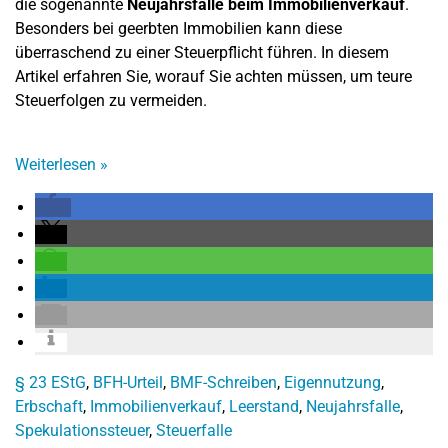
die sogenannte
Neujahrsfalle beim Immobilienverkauf
.
Besonders bei geerbten Immobilien kann diese
überraschend zu einer Steuerpflicht führen. In diesem
Artikel erfahren Sie, worauf Sie achten müssen, um teure
Steuerfolgen zu vermeiden.
Weiterlesen
»
§ 23 EStG
,
BFH-Urteil
,
BMF-Schreiben
,
Eigennutzung
,
Erbschaft
,
Immobilienverkauf
,
Leerstand
,
Neujahrsfalle
,
Spekulationssteuer
,
Steuerfalle