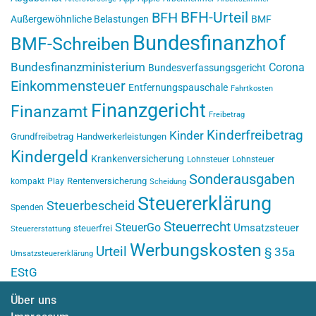
BFH-Urteil
BFH
Außergewöhnliche Belastungen
BMF
Bundesfinanzhof
BMF-Schreiben
Bundesfinanzministerium
Corona
Bundesverfassungsgericht
Einkommensteuer
Entfernungspauschale
Fahrtkosten
Finanzgericht
Finanzamt
Freibetrag
Kinderfreibetrag
Kinder
Grundfreibetrag
Handwerkerleistungen
Kindergeld
Krankenversicherung
Lohnsteuer
Lohnsteuer
Sonderausgaben
Rentenversicherung
kompakt
Play
Scheidung
Steuererklärung
Steuerbescheid
Spenden
Steuerrecht
SteuerGo
Umsatzsteuer
steuerfrei
Steuererstattung
Werbungskosten
Urteil
§ 35a
Umsatzsteuererklärung
EStG
Über uns