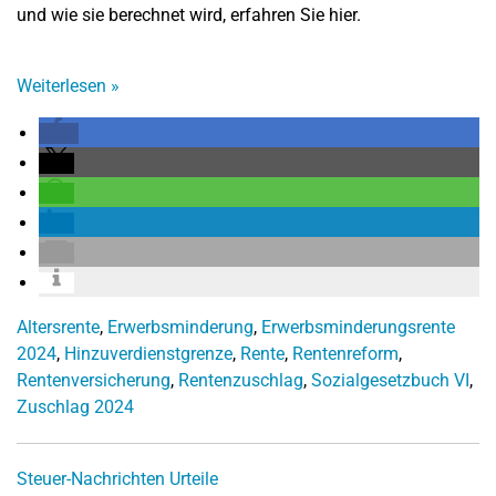
und wie sie berechnet wird, erfahren Sie hier.
Weiterlesen
»
Altersrente
,
Erwerbsminderung
,
Erwerbsminderungsrente
2024
,
Hinzuverdienstgrenze
,
Rente
,
Rentenreform
,
Rentenversicherung
,
Rentenzuschlag
,
Sozialgesetzbuch VI
,
Zuschlag 2024
Steuer-Nachrichten
Urteile