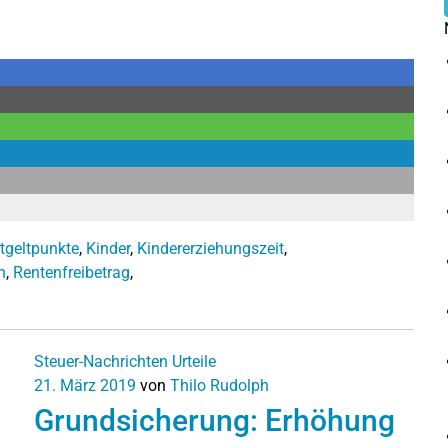
tgeltpunkte
,
Kinder
,
Kindererziehungszeit
,
n
,
Rentenfreibetrag
,
Steuer-Nachrichten
Urteile
21. März 2019
von
Thilo Rudolph
Grundsicherung: Erhöhung