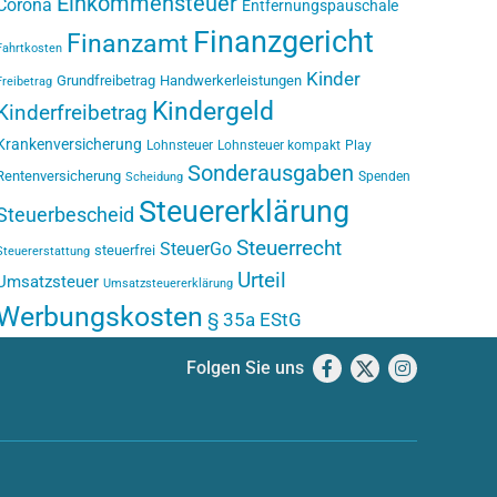
Einkommensteuer
Corona
Entfernungspauschale
Finanzgericht
Finanzamt
Fahrtkosten
Kinder
Grundfreibetrag
Handwerkerleistungen
Freibetrag
Kindergeld
Kinderfreibetrag
Krankenversicherung
Lohnsteuer
Lohnsteuer kompakt
Play
Sonderausgaben
Rentenversicherung
Spenden
Scheidung
Steuererklärung
Steuerbescheid
Steuerrecht
SteuerGo
steuerfrei
Steuererstattung
Urteil
Umsatzsteuer
Umsatzsteuererklärung
Werbungskosten
§ 35a EStG
Folgen Sie uns
Facebook
X
Instagram