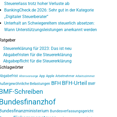
Steuererlass trotz hoher Verluste ab
BankingCheck.de 2026: Sehr gut in der Kategorie
„Digitaler Steuerberater“
Unterhalt an Schwiegereltern steuerlich absetzen:
Wann Unterstützungsleistungen anerkannt werden
Ratgeber
Steuererklärung für 2023: Das ist neu
Abgabefristen für die Steuererklärung
Abgabepflicht für die Steuererklärung
Schlagwörter
Abgabefrist
App
Apple
Arbeitnehmer
Altersvorsorge
Arbeitszimmer
BFH-Urteil
BFH
Außergewöhnliche Belastungen
BMF
BMF-Schreiben
Bundesfinanzhof
Bundesfinanzministerium
Bundesverfassungsgericht