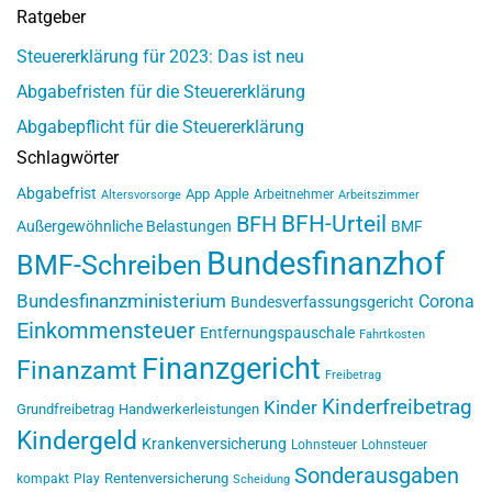
Ratgeber
Steuererklärung für 2023: Das ist neu
Abgabefristen für die Steuererklärung
Abgabepflicht für die Steuererklärung
Schlagwörter
Abgabefrist
App
Apple
Arbeitnehmer
Altersvorsorge
Arbeitszimmer
BFH-Urteil
BFH
Außergewöhnliche Belastungen
BMF
Bundesfinanzhof
BMF-Schreiben
Bundesfinanzministerium
Corona
Bundesverfassungsgericht
Einkommensteuer
Entfernungspauschale
Fahrtkosten
Finanzgericht
Finanzamt
Freibetrag
Kinderfreibetrag
Kinder
Grundfreibetrag
Handwerkerleistungen
Kindergeld
Krankenversicherung
Lohnsteuer
Lohnsteuer
Sonderausgaben
Rentenversicherung
kompakt
Play
Scheidung