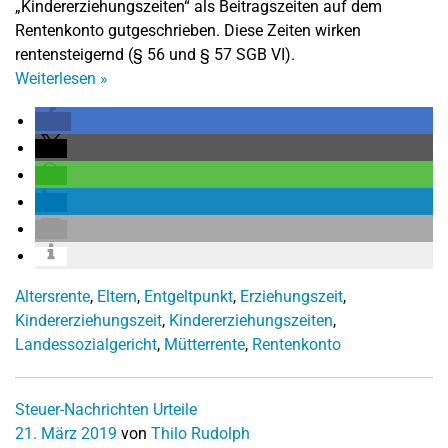
„Kindererziehungszeiten“ als Beitragszeiten auf dem
Rentenkonto gutgeschrieben. Diese Zeiten wirken
rentensteigernd (§ 56 und § 57 SGB VI).
Weiterlesen
»
Altersrente
,
Eltern
,
Entgeltpunkt
,
Erziehungszeit
,
Kindererziehungszeit
,
Kindererziehungszeiten
,
Landessozialgericht
,
Mütterrente
,
Rentenkonto
Steuer-Nachrichten
Urteile
21. März 2019
von
Thilo Rudolph