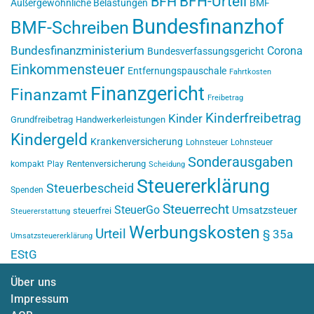
BFH-Urteil
BFH
Außergewöhnliche Belastungen
BMF
Bundesfinanzhof
BMF-Schreiben
Bundesfinanzministerium
Corona
Bundesverfassungsgericht
Einkommensteuer
Entfernungspauschale
Fahrtkosten
Finanzgericht
Finanzamt
Freibetrag
Kinderfreibetrag
Kinder
Grundfreibetrag
Handwerkerleistungen
Kindergeld
Krankenversicherung
Lohnsteuer
Lohnsteuer
Sonderausgaben
Rentenversicherung
kompakt
Play
Scheidung
Steuererklärung
Steuerbescheid
Spenden
Steuerrecht
SteuerGo
Umsatzsteuer
steuerfrei
Steuererstattung
Werbungskosten
Urteil
§ 35a
Umsatzsteuererklärung
EStG
Über uns
Impressum