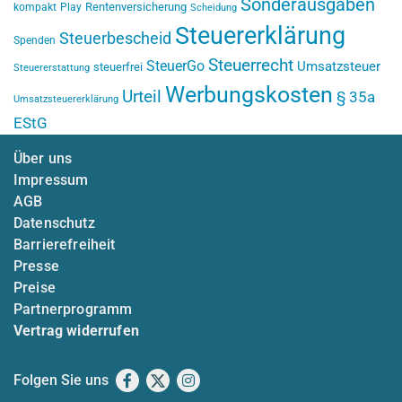
Sonderausgaben
Rentenversicherung
kompakt
Play
Scheidung
Steuererklärung
Steuerbescheid
Spenden
Steuerrecht
SteuerGo
Umsatzsteuer
steuerfrei
Steuererstattung
Werbungskosten
Urteil
§ 35a
Umsatzsteuererklärung
EStG
Über uns
Impressum
AGB
Datenschutz
Barrierefreiheit
Presse
Preise
Partnerprogramm
Vertrag widerrufen
Folgen Sie uns
Facebook
X
Instagram