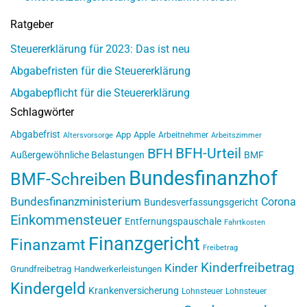
Ratgeber
Steuererklärung für 2023: Das ist neu
Abgabefristen für die Steuererklärung
Abgabepflicht für die Steuererklärung
Schlagwörter
Abgabefrist
App
Apple
Arbeitnehmer
Altersvorsorge
Arbeitszimmer
BFH-Urteil
BFH
Außergewöhnliche Belastungen
BMF
Bundesfinanzhof
BMF-Schreiben
Bundesfinanzministerium
Corona
Bundesverfassungsgericht
Einkommensteuer
Entfernungspauschale
Fahrtkosten
Finanzgericht
Finanzamt
Freibetrag
Kinderfreibetrag
Kinder
Grundfreibetrag
Handwerkerleistungen
Kindergeld
Krankenversicherung
Lohnsteuer
Lohnsteuer