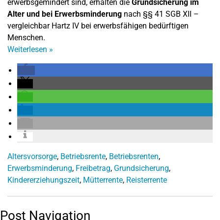
erwerbsgemindert sind, erhalten die
Grundsicherung im
Alter und bei Erwerbsminderung
nach §§ 41 SGB XII –
vergleichbar Hartz IV bei erwerbsfähigen bedürftigen
Menschen.
Weiterlesen
»
Altersvorsorge
,
Betriebsrente
,
Betriebsrenten
,
Erwerbsminderung
,
Freibetrag
,
Grundsicherung
,
Kindererziehungszeit
,
Mütterrente
,
Reisterrente
Post Navigation