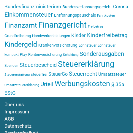
Bundesfinanzministerium
Corona
Bundesverfassungsgericht
Einkommensteuer
Entfernungspauschale
Fahrtkosten
Finanzgericht
Finanzamt
Freibetrag
Kinderfreibetrag
Kinder
Grundfreibetrag
Handwerkerleistungen
Kindergeld
Krankenversicherung
Lohnsteuer
Lohnsteuer
Sonderausgaben
Rentenversicherung
kompakt
Play
Scheidung
Steuererklärung
Steuerbescheid
Spenden
Steuerrecht
SteuerGo
Umsatzsteuer
steuerfrei
Steuererstattung
Werbungskosten
Urteil
§ 35a
Umsatzsteuererklärung
EStG
Über uns
Impressum
AGB
Datenschutz