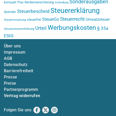
Sonderausgaben
Rentenversicherung
kompakt
Play
Scheidung
Steuererklärung
Steuerbescheid
Spenden
Steuerrecht
SteuerGo
Umsatzsteuer
steuerfrei
Steuererstattung
Werbungskosten
Urteil
§ 35a
Umsatzsteuererklärung
EStG
Über uns
Impressum
AGB
Datenschutz
Barrierefreiheit
Presse
Preise
Partnerprogramm
Vertrag widerrufen
Folgen Sie uns
Facebook
X
Instagram