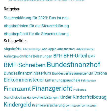
Ratgeber
Steuererklärung für 2023: Das ist neu
Abgabefristen für die Steuererklärung
Abgabepflicht für die Steuererklärung
Schlagwörter
Abgabefrist
App
Apple
Arbeitnehmer
Altersvorsorge
Arbeitszimmer
BFH-Urteil
BFH
Außergewöhnliche Belastungen
BMF
Bundesfinanzhof
BMF-Schreiben
Bundesfinanzministerium
Corona
Bundesverfassungsgericht
Einkommensteuer
Entfernungspauschale
Fahrtkosten
Finanzgericht
Finanzamt
Freibetrag
Kinderfreibetrag
Kinder
Grundfreibetrag
Handwerkerleistungen
Kindergeld
Krankenversicherung
Lohnsteuer
Lohnsteuer