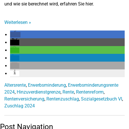
und wie sie berechnet wird, erfahren Sie hier.
Weiterlesen
»
Altersrente
,
Erwerbsminderung
,
Erwerbsminderungsrente
2024
,
Hinzuverdienstgrenze
,
Rente
,
Rentenreform
,
Rentenversicherung
,
Rentenzuschlag
,
Sozialgesetzbuch VI
,
Zuschlag 2024
Post Navigation