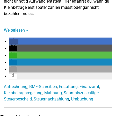
nicht unnötig Aufwand entsteht. Hier erfährst du, wann du
Kleinbeträge erst später zahlen musst oder gar nicht
bezahlen musst.
Weiterlesen
»
Aufrechnung
,
BMF-Schreiben
,
Erstattung
,
Finanzamt
,
Kleinbetragsregelung
,
Mahnung
,
Säumniszuschläge
,
Steuerbescheid
,
Steuernachzahlung
,
Umbuchung