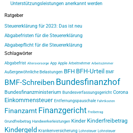
Unterstützungsleistungen anerkannt werden
Ratgeber
Steuererklärung für 2023: Das ist neu
Abgabefristen für die Steuererklärung
Abgabepflicht für die Steuererklärung
Schlagwörter
Abgabefrist
App
Apple
Arbeitnehmer
Altersvorsorge
Arbeitszimmer
BFH-Urteil
BFH
Außergewöhnliche Belastungen
BMF
Bundesfinanzhof
BMF-Schreiben
Bundesfinanzministerium
Corona
Bundesverfassungsgericht
Einkommensteuer
Entfernungspauschale
Fahrtkosten
Finanzgericht
Finanzamt
Freibetrag
Kinderfreibetrag
Kinder
Grundfreibetrag
Handwerkerleistungen
Kindergeld
Krankenversicherung
Lohnsteuer
Lohnsteuer