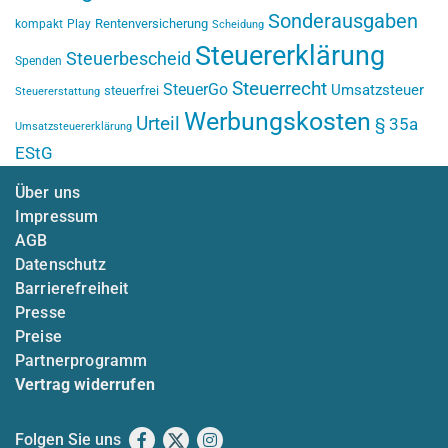
Sonderausgaben
Rentenversicherung
kompakt
Play
Scheidung
Steuererklärung
Steuerbescheid
Spenden
Steuerrecht
SteuerGo
Umsatzsteuer
steuerfrei
Steuererstattung
Werbungskosten
Urteil
§ 35a
Umsatzsteuererklärung
EStG
Über uns
Impressum
AGB
Datenschutz
Barrierefreiheit
Presse
Preise
Partnerprogramm
Vertrag widerrufen
Folgen Sie uns
Facebook
X
Instagram