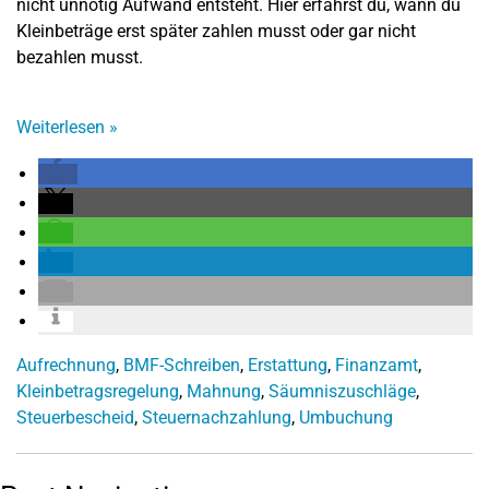
nicht unnötig Aufwand entsteht. Hier erfährst du, wann du
Kleinbeträge erst später zahlen musst oder gar nicht
bezahlen musst.
Weiterlesen
»
Aufrechnung
,
BMF-Schreiben
,
Erstattung
,
Finanzamt
,
Kleinbetragsregelung
,
Mahnung
,
Säumniszuschläge
,
Steuerbescheid
,
Steuernachzahlung
,
Umbuchung