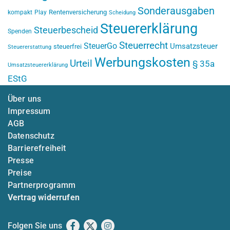
Sonderausgaben
Rentenversicherung
kompakt
Play
Scheidung
Steuererklärung
Steuerbescheid
Spenden
Steuerrecht
SteuerGo
Umsatzsteuer
steuerfrei
Steuererstattung
Werbungskosten
Urteil
§ 35a
Umsatzsteuererklärung
EStG
Über uns
Impressum
AGB
Datenschutz
Barrierefreiheit
Presse
Preise
Partnerprogramm
Vertrag widerrufen
Folgen Sie uns
Facebook
X
Instagram