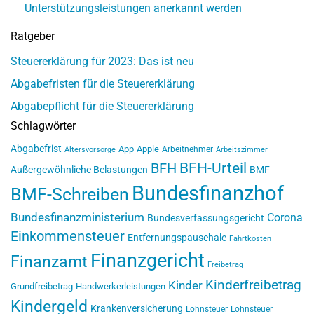
Unterstützungsleistungen anerkannt werden
Ratgeber
Steuererklärung für 2023: Das ist neu
Abgabefristen für die Steuererklärung
Abgabepflicht für die Steuererklärung
Schlagwörter
Abgabefrist
App
Apple
Arbeitnehmer
Altersvorsorge
Arbeitszimmer
BFH-Urteil
BFH
Außergewöhnliche Belastungen
BMF
Bundesfinanzhof
BMF-Schreiben
Bundesfinanzministerium
Corona
Bundesverfassungsgericht
Einkommensteuer
Entfernungspauschale
Fahrtkosten
Finanzgericht
Finanzamt
Freibetrag
Kinderfreibetrag
Kinder
Grundfreibetrag
Handwerkerleistungen
Kindergeld
Krankenversicherung
Lohnsteuer
Lohnsteuer