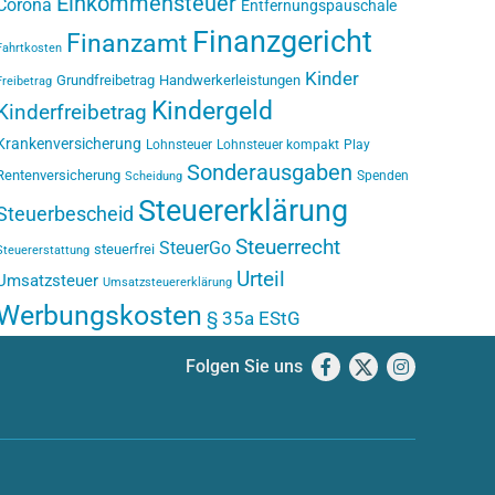
Einkommensteuer
Corona
Entfernungspauschale
Finanzgericht
Finanzamt
Fahrtkosten
Kinder
Grundfreibetrag
Handwerkerleistungen
Freibetrag
Kindergeld
Kinderfreibetrag
Krankenversicherung
Lohnsteuer
Lohnsteuer kompakt
Play
Sonderausgaben
Rentenversicherung
Spenden
Scheidung
Steuererklärung
Steuerbescheid
Steuerrecht
SteuerGo
steuerfrei
Steuererstattung
Urteil
Umsatzsteuer
Umsatzsteuererklärung
Werbungskosten
§ 35a EStG
Folgen Sie uns
Facebook
X
Instagram