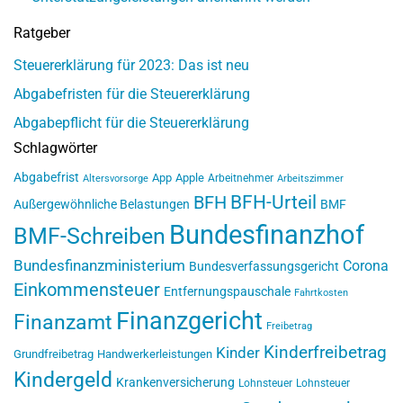
Ratgeber
Steuererklärung für 2023: Das ist neu
Abgabefristen für die Steuererklärung
Abgabepflicht für die Steuererklärung
Schlagwörter
Abgabefrist
App
Apple
Arbeitnehmer
Altersvorsorge
Arbeitszimmer
BFH-Urteil
BFH
Außergewöhnliche Belastungen
BMF
Bundesfinanzhof
BMF-Schreiben
Bundesfinanzministerium
Corona
Bundesverfassungsgericht
Einkommensteuer
Entfernungspauschale
Fahrtkosten
Finanzgericht
Finanzamt
Freibetrag
Kinderfreibetrag
Kinder
Grundfreibetrag
Handwerkerleistungen
Kindergeld
Krankenversicherung
Lohnsteuer
Lohnsteuer