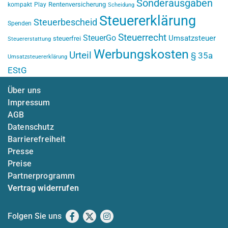
Sonderausgaben
Rentenversicherung
kompakt
Play
Scheidung
Steuererklärung
Steuerbescheid
Spenden
Steuerrecht
SteuerGo
Umsatzsteuer
steuerfrei
Steuererstattung
Werbungskosten
Urteil
§ 35a
Umsatzsteuererklärung
EStG
Über uns
Impressum
AGB
Datenschutz
Barrierefreiheit
Presse
Preise
Partnerprogramm
Vertrag widerrufen
Folgen Sie uns
Facebook
X
Instagram