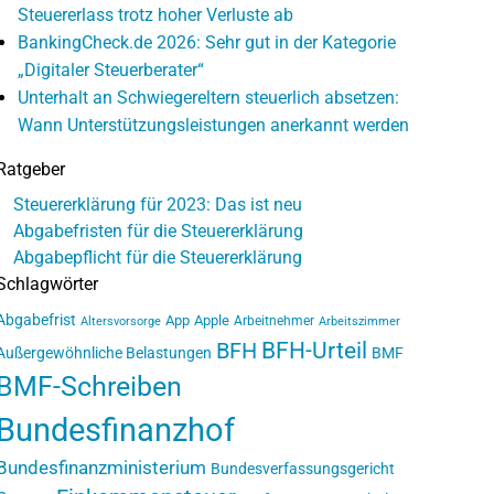
Steuererlass trotz hoher Verluste ab
BankingCheck.de 2026: Sehr gut in der Kategorie
„Digitaler Steuerberater“
Unterhalt an Schwiegereltern steuerlich absetzen:
Wann Unterstützungsleistungen anerkannt werden
Ratgeber
Steuererklärung für 2023: Das ist neu
Abgabefristen für die Steuererklärung
Abgabepflicht für die Steuererklärung
Schlagwörter
Abgabefrist
App
Apple
Arbeitnehmer
Altersvorsorge
Arbeitszimmer
BFH-Urteil
BFH
Außergewöhnliche Belastungen
BMF
BMF-Schreiben
Bundesfinanzhof
Bundesfinanzministerium
Bundesverfassungsgericht