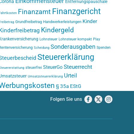
Einkommensteuer
Corona
Entfernungspauschale
Finanzgericht
Finanzamt
Fahrtkosten
Kinder
Grundfreibetrag
Handwerkerleistungen
Freibetrag
Kindergeld
Kinderfreibetrag
Krankenversicherung
Lohnsteuer
Lohnsteuer kompakt
Play
Sonderausgaben
Rentenversicherung
Spenden
Scheidung
Steuererklärung
Steuerbescheid
Steuerrecht
SteuerGo
steuerfrei
Steuererstattung
Urteil
Umsatzsteuer
Umsatzsteuererklärung
Werbungskosten
§ 35a EStG
Folgen Sie uns
Facebook
X
Instagram