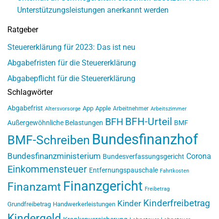
Unterstützungsleistungen anerkannt werden
Ratgeber
Steuererklärung für 2023: Das ist neu
Abgabefristen für die Steuererklärung
Abgabepflicht für die Steuererklärung
Schlagwörter
Abgabefrist
App
Apple
Arbeitnehmer
Altersvorsorge
Arbeitszimmer
BFH-Urteil
BFH
Außergewöhnliche Belastungen
BMF
Bundesfinanzhof
BMF-Schreiben
Bundesfinanzministerium
Corona
Bundesverfassungsgericht
Einkommensteuer
Entfernungspauschale
Fahrtkosten
Finanzgericht
Finanzamt
Freibetrag
Kinderfreibetrag
Kinder
Grundfreibetrag
Handwerkerleistungen
Kindergeld