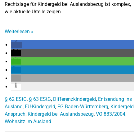
Rechtslage für Kindergeld bei Auslandsbezug ist komplex,
wie aktuelle Urteile zeigen.
Weiterlesen
»
§ 62 EStG
,
§ 63 EStG
,
Differenzkindergeld
,
Entsendung ins
Ausland
,
EU-Kindergeld
,
FG Baden-Württemberg
,
Kindergeld
Anspruch
,
Kindergeld bei Auslandsbezug
,
VO 883/2004
,
Wohnsitz im Ausland