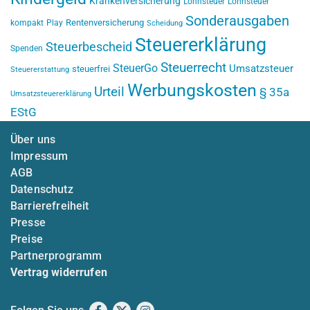
Krankenversicherung
Lohnsteuer
Lohnsteuer
Sonderausgaben
Rentenversicherung
kompakt
Play
Scheidung
Steuererklärung
Steuerbescheid
Spenden
Steuerrecht
SteuerGo
Umsatzsteuer
steuerfrei
Steuererstattung
Werbungskosten
Urteil
§ 35a
Umsatzsteuererklärung
EStG
Über uns
Impressum
AGB
Datenschutz
Barrierefreiheit
Presse
Preise
Partnerprogramm
Vertrag widerrufen