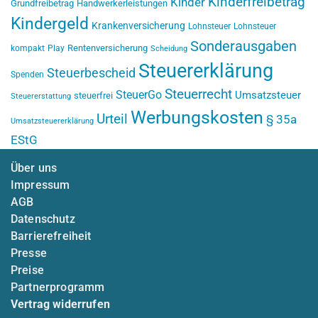
Kinderfreibetrag
Kinder
Grundfreibetrag
Handwerkerleistungen
Kindergeld
Krankenversicherung
Lohnsteuer
Lohnsteuer
Sonderausgaben
Rentenversicherung
kompakt
Play
Scheidung
Steuererklärung
Steuerbescheid
Spenden
Steuerrecht
SteuerGo
Umsatzsteuer
steuerfrei
Steuererstattung
Werbungskosten
Urteil
§ 35a
Umsatzsteuererklärung
EStG
Über uns
Impressum
AGB
Datenschutz
Barrierefreiheit
Presse
Preise
Partnerprogramm
Vertrag widerrufen