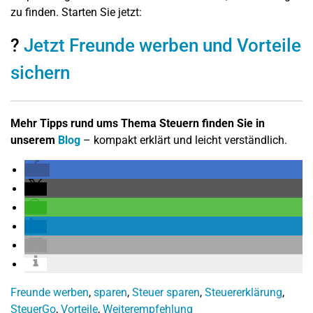
zu finden. Starten Sie jetzt:
?
Jetzt Freunde werben und Vorteile
sichern
Mehr Tipps rund ums Thema Steuern finden Sie in
unserem
Blog
– kompakt erklärt und leicht verständlich.
Freunde werben
,
sparen
,
Steuer sparen
,
Steuererklärung
,
SteuerGo
,
Vorteile
,
Weiterempfehlung