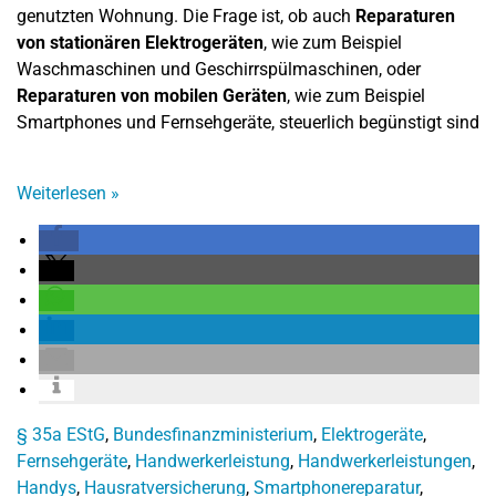
genutzten Wohnung. Die Frage ist, ob auch
Reparaturen
von stationären Elektrogeräten
, wie zum Beispiel
Waschmaschinen und Geschirrspülmaschinen, oder
Reparaturen von mobilen Geräten
, wie zum Beispiel
Smartphones und Fernsehgeräte, steuerlich begünstigt sind
Weiterlesen
»
§ 35a EStG
,
Bundesfinanzministerium
,
Elektrogeräte
,
Fernsehgeräte
,
Handwerkerleistung
,
Handwerkerleistungen
,
Handys
,
Hausratversicherung
,
Smartphonereparatur
,