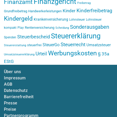
Finanzgericht
Finanzamt
Freibetrag
Kinderfreibetrag
Kinder
Grundfreibetrag
Handwerkerleistungen
Kindergeld
Krankenversicherung
Lohnsteuer
Lohnsteuer
Sonderausgaben
Rentenversicherung
kompakt
Play
Scheidung
Steuererklärung
Steuerbescheid
Spenden
Steuerrecht
SteuerGo
Umsatzsteuer
steuerfrei
Steuererstattung
Werbungskosten
Urteil
§ 35a
Umsatzsteuererklärung
EStG
Über uns
Impressum
AGB
Datenschutz
Barrierefreiheit
Presse
Preise
Partnerprogramm