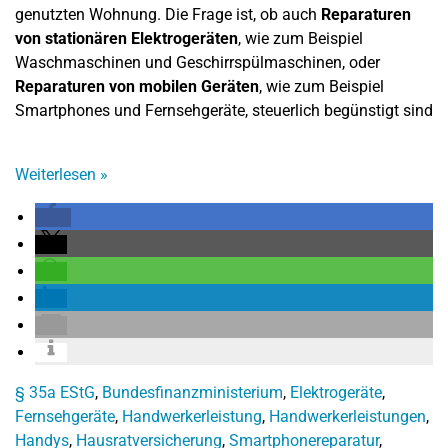
genutzten Wohnung. Die Frage ist, ob auch
Reparaturen
von stationären Elektrogeräten
, wie zum Beispiel
Waschmaschinen und Geschirrspülmaschinen, oder
Reparaturen von mobilen Geräten
, wie zum Beispiel
Smartphones und Fernsehgeräte, steuerlich begünstigt sind
Weiterlesen
»
§ 35a EStG
,
Bundesfinanzministerium
,
Elektrogeräte
,
Fernsehgeräte
,
Handwerkerleistung
,
Handwerkerleistungen
,
Handys
,
Hausratversicherung
,
Smartphonereparatur
,