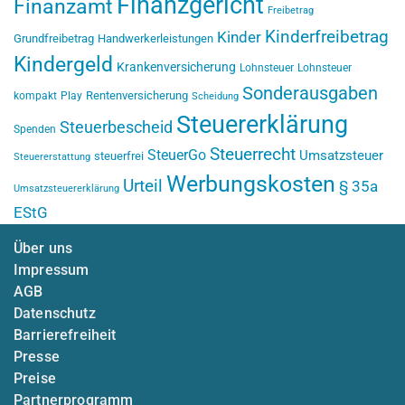
Finanzgericht
Finanzamt
Freibetrag
Kinderfreibetrag
Kinder
Grundfreibetrag
Handwerkerleistungen
Kindergeld
Krankenversicherung
Lohnsteuer
Lohnsteuer
Sonderausgaben
Rentenversicherung
kompakt
Play
Scheidung
Steuererklärung
Steuerbescheid
Spenden
Steuerrecht
SteuerGo
Umsatzsteuer
steuerfrei
Steuererstattung
Werbungskosten
Urteil
§ 35a
Umsatzsteuererklärung
EStG
Über uns
Impressum
AGB
Datenschutz
Barrierefreiheit
Presse
Preise
Partnerprogramm