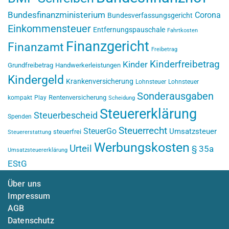
Bundesfinanzministerium
Corona
Bundesverfassungsgericht
Einkommensteuer
Entfernungspauschale
Fahrtkosten
Finanzgericht
Finanzamt
Freibetrag
Kinderfreibetrag
Kinder
Grundfreibetrag
Handwerkerleistungen
Kindergeld
Krankenversicherung
Lohnsteuer
Lohnsteuer
Sonderausgaben
Rentenversicherung
kompakt
Play
Scheidung
Steuererklärung
Steuerbescheid
Spenden
Steuerrecht
SteuerGo
Umsatzsteuer
steuerfrei
Steuererstattung
Werbungskosten
Urteil
§ 35a
Umsatzsteuererklärung
EStG
Über uns
Impressum
AGB
Datenschutz