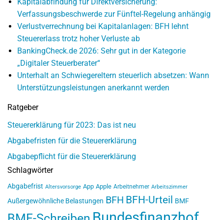
Kapitalabfindung für Direktversicherung:
Verfassungsbeschwerde zur Fünftel-Regelung anhängig
Verlustverrechnung bei Kapitalanlagen: BFH lehnt
Steuererlass trotz hoher Verluste ab
BankingCheck.de 2026: Sehr gut in der Kategorie
„Digitaler Steuerberater“
Unterhalt an Schwiegereltern steuerlich absetzen: Wann
Unterstützungsleistungen anerkannt werden
Ratgeber
Steuererklärung für 2023: Das ist neu
Abgabefristen für die Steuererklärung
Abgabepflicht für die Steuererklärung
Schlagwörter
Abgabefrist
App
Apple
Arbeitnehmer
Altersvorsorge
Arbeitszimmer
BFH-Urteil
BFH
Außergewöhnliche Belastungen
BMF
Bundesfinanzhof
BMF-Schreiben