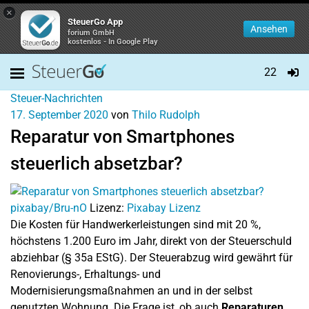
×
SteuerGo App
Ansehen
forium GmbH
kostenlos - In Google Play
22
Steuer-Nachrichten
17. September 2020
von
Thilo Rudolph
Reparatur von Smartphones
steuerlich absetzbar?
pixabay/Bru-nO
Lizenz:
Pixabay Lizenz
Die Kosten für Handwerkerleistungen sind mit 20 %,
höchstens 1.200 Euro im Jahr, direkt von der Steuerschuld
abziehbar (§ 35a EStG). Der Steuerabzug wird gewährt für
Renovierungs-, Erhaltungs- und
Modernisierungsmaßnahmen an und in der selbst
genutzten Wohnung. Die Frage ist, ob auch
Reparaturen