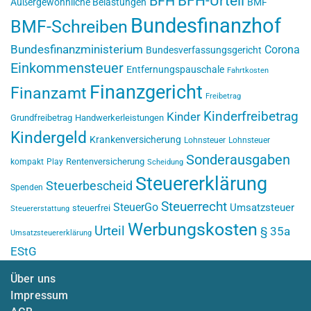
BFH-Urteil
BFH
Außergewöhnliche Belastungen
BMF
Bundesfinanzhof
BMF-Schreiben
Bundesfinanzministerium
Corona
Bundesverfassungsgericht
Einkommensteuer
Entfernungspauschale
Fahrtkosten
Finanzgericht
Finanzamt
Freibetrag
Kinderfreibetrag
Kinder
Grundfreibetrag
Handwerkerleistungen
Kindergeld
Krankenversicherung
Lohnsteuer
Lohnsteuer
Sonderausgaben
Rentenversicherung
kompakt
Play
Scheidung
Steuererklärung
Steuerbescheid
Spenden
Steuerrecht
SteuerGo
Umsatzsteuer
steuerfrei
Steuererstattung
Werbungskosten
Urteil
§ 35a
Umsatzsteuererklärung
EStG
Über uns
Impressum