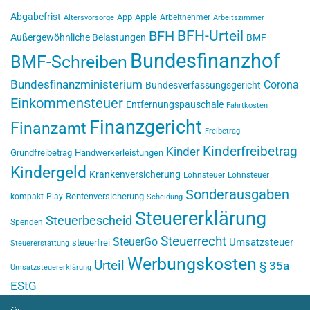
Abgabefrist
App
Apple
Arbeitnehmer
Altersvorsorge
Arbeitszimmer
BFH-Urteil
BFH
Außergewöhnliche Belastungen
BMF
Bundesfinanzhof
BMF-Schreiben
Bundesfinanzministerium
Corona
Bundesverfassungsgericht
Einkommensteuer
Entfernungspauschale
Fahrtkosten
Finanzgericht
Finanzamt
Freibetrag
Kinderfreibetrag
Kinder
Grundfreibetrag
Handwerkerleistungen
Kindergeld
Krankenversicherung
Lohnsteuer
Lohnsteuer
Sonderausgaben
Rentenversicherung
kompakt
Play
Scheidung
Steuererklärung
Steuerbescheid
Spenden
Steuerrecht
SteuerGo
Umsatzsteuer
steuerfrei
Steuererstattung
Werbungskosten
Urteil
§ 35a
Umsatzsteuererklärung
EStG