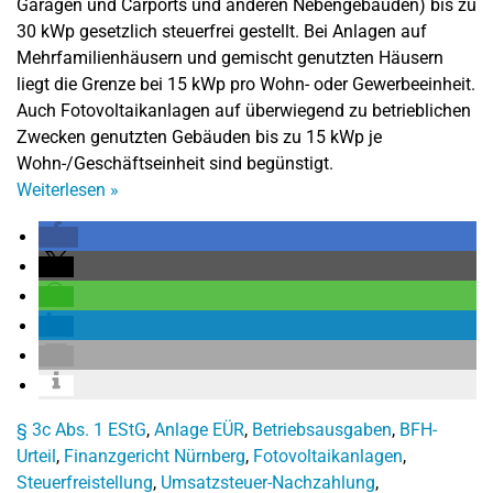
Garagen und Carports und anderen Nebengebäuden) bis zu
30 kWp gesetzlich steuerfrei gestellt. Bei Anlagen auf
Mehrfamilienhäusern und gemischt genutzten Häusern
liegt die Grenze bei 15 kWp pro Wohn- oder Gewerbeeinheit.
Auch Fotovoltaikanlagen auf überwiegend zu betrieblichen
Zwecken genutzten Gebäuden bis zu 15 kWp je
Wohn-/Geschäftseinheit sind begünstigt.
Weiterlesen
»
§ 3c Abs. 1 EStG
,
Anlage EÜR
,
Betriebsausgaben
,
BFH-
Urteil
,
Finanzgericht Nürnberg
,
Fotovoltaikanlagen
,
Steuerfreistellung
,
Umsatzsteuer-Nachzahlung
,