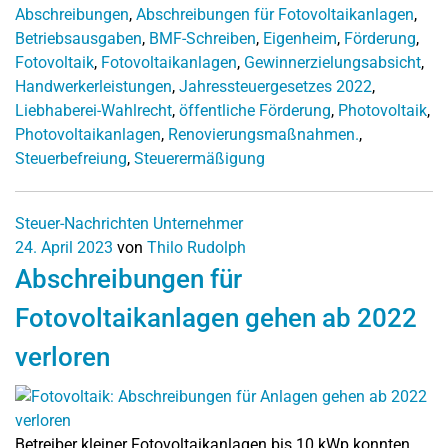
Abschreibungen
,
Abschreibungen für Fotovoltaikanlagen
,
Betriebsausgaben
,
BMF-Schreiben
,
Eigenheim
,
Förderung
,
Fotovoltaik
,
Fotovoltaikanlagen
,
Gewinnerzielungsabsicht
,
Handwerkerleistungen
,
Jahressteuergesetzes 2022
,
Liebhaberei-Wahlrecht
,
öffentliche Förderung
,
Photovoltaik
,
Photovoltaikanlagen
,
Renovierungsmaßnahmen.
,
Steuerbefreiung
,
Steuerermäßigung
Steuer-Nachrichten
Unternehmer
24. April 2023
von
Thilo Rudolph
Abschreibungen für
Fotovoltaikanlagen gehen ab 2022
verloren
Betreiber kleiner Fotovoltaikanlagen bis 10 kWp konnten