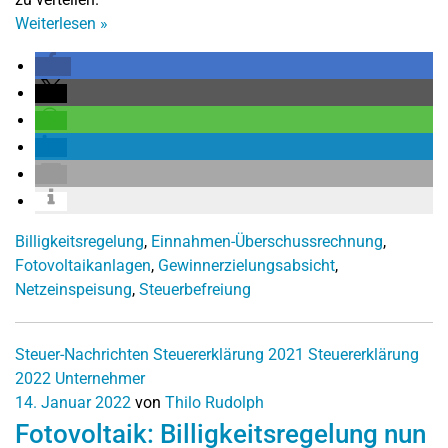
Weiterlesen
»
Billigkeitsregelung
,
Einnahmen-Überschussrechnung
,
Fotovoltaikanlagen
,
Gewinnerzielungsabsicht
,
Netzeinspeisung
,
Steuerbefreiung
Steuer-Nachrichten
Steuererklärung 2021
Steuererklärung
2022
Unternehmer
14. Januar 2022
von
Thilo Rudolph
Fotovoltaik: Billigkeitsregelung nun