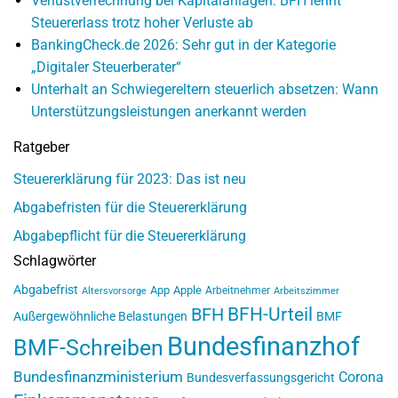
Verlustverrechnung bei Kapitalanlagen: BFH lehnt
Steuererlass trotz hoher Verluste ab
BankingCheck.de 2026: Sehr gut in der Kategorie
„Digitaler Steuerberater“
Unterhalt an Schwiegereltern steuerlich absetzen: Wann
Unterstützungsleistungen anerkannt werden
Ratgeber
Steuererklärung für 2023: Das ist neu
Abgabefristen für die Steuererklärung
Abgabepflicht für die Steuererklärung
Schlagwörter
Abgabefrist
App
Apple
Arbeitnehmer
Altersvorsorge
Arbeitszimmer
BFH-Urteil
BFH
Außergewöhnliche Belastungen
BMF
Bundesfinanzhof
BMF-Schreiben
Bundesfinanzministerium
Corona
Bundesverfassungsgericht