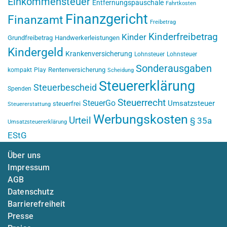
Einkommensteuer
Entfernungspauschale
Fahrtkosten
Finanzgericht
Finanzamt
Freibetrag
Kinderfreibetrag
Kinder
Grundfreibetrag
Handwerkerleistungen
Kindergeld
Krankenversicherung
Lohnsteuer
Lohnsteuer
Sonderausgaben
Rentenversicherung
kompakt
Play
Scheidung
Steuererklärung
Steuerbescheid
Spenden
Steuerrecht
SteuerGo
Umsatzsteuer
steuerfrei
Steuererstattung
Werbungskosten
Urteil
§ 35a
Umsatzsteuererklärung
EStG
Über uns
Impressum
AGB
Datenschutz
Barrierefreiheit
Presse