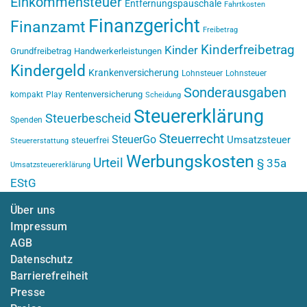
Einkommensteuer
Entfernungspauschale
Fahrtkosten
Finanzgericht
Finanzamt
Freibetrag
Kinderfreibetrag
Kinder
Grundfreibetrag
Handwerkerleistungen
Kindergeld
Krankenversicherung
Lohnsteuer
Lohnsteuer
Sonderausgaben
Rentenversicherung
kompakt
Play
Scheidung
Steuererklärung
Steuerbescheid
Spenden
Steuerrecht
SteuerGo
Umsatzsteuer
steuerfrei
Steuererstattung
Werbungskosten
Urteil
§ 35a
Umsatzsteuererklärung
EStG
Über uns
Impressum
AGB
Datenschutz
Barrierefreiheit
Presse