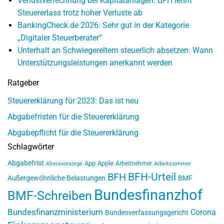
Verlustverrechnung bei Kapitalanlagen: BFH lehnt
Steuererlass trotz hoher Verluste ab
BankingCheck.de 2026: Sehr gut in der Kategorie
„Digitaler Steuerberater“
Unterhalt an Schwiegereltern steuerlich absetzen: Wann
Unterstützungsleistungen anerkannt werden
Ratgeber
Steuererklärung für 2023: Das ist neu
Abgabefristen für die Steuererklärung
Abgabepflicht für die Steuererklärung
Schlagwörter
Abgabefrist
App
Apple
Arbeitnehmer
Altersvorsorge
Arbeitszimmer
BFH-Urteil
BFH
Außergewöhnliche Belastungen
BMF
Bundesfinanzhof
BMF-Schreiben
Bundesfinanzministerium
Corona
Bundesverfassungsgericht