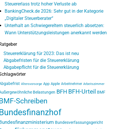
Steuererlass trotz hoher Verluste ab
BankingCheck.de 2026: Sehr gut in der Kategorie
„Digitaler Steuerberater“
Unterhalt an Schwiegereltern steuerlich absetzen:
Wann Unterstützungsleistungen anerkannt werden
Ratgeber
Steuererklärung für 2023: Das ist neu
Abgabefristen für die Steuererklärung
Abgabepflicht für die Steuererklärung
Schlagwörter
Abgabefrist
App
Apple
Arbeitnehmer
Altersvorsorge
Arbeitszimmer
BFH-Urteil
BFH
Außergewöhnliche Belastungen
BMF
BMF-Schreiben
Bundesfinanzhof
Bundesfinanzministerium
Bundesverfassungsgericht