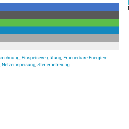
srechnung
,
Einspeisevergütung
,
Erneuerbare-Energien-
,
Netzeinspeisung
,
Steuerbefreiung