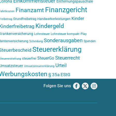
Einkommensteuer
Corona
Entfernungspauschale
Finanzgericht
Finanzamt
Fahrtkosten
Kinder
Grundfreibetrag
Handwerkerleistungen
Freibetrag
Kindergeld
Kinderfreibetrag
Krankenversicherung
Lohnsteuer
Lohnsteuer kompakt
Play
Sonderausgaben
Rentenversicherung
Spenden
Scheidung
Steuererklärung
Steuerbescheid
Steuerrecht
SteuerGo
steuerfrei
Steuererstattung
Urteil
Umsatzsteuer
Umsatzsteuererklärung
Werbungskosten
§ 35a EStG
Folgen Sie uns
Facebook
X
Instagram