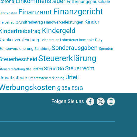
Einkommensteuer
Corona
Entfernungspauschale
Finanzgericht
Finanzamt
Fahrtkosten
Kinder
Grundfreibetrag
Handwerkerleistungen
Freibetrag
Kindergeld
Kinderfreibetrag
Krankenversicherung
Lohnsteuer
Lohnsteuer kompakt
Play
Sonderausgaben
Rentenversicherung
Spenden
Scheidung
Steuererklärung
Steuerbescheid
Steuerrecht
SteuerGo
steuerfrei
Steuererstattung
Urteil
Umsatzsteuer
Umsatzsteuererklärung
Werbungskosten
§ 35a EStG
Folgen Sie uns
Facebook
X
Instagram