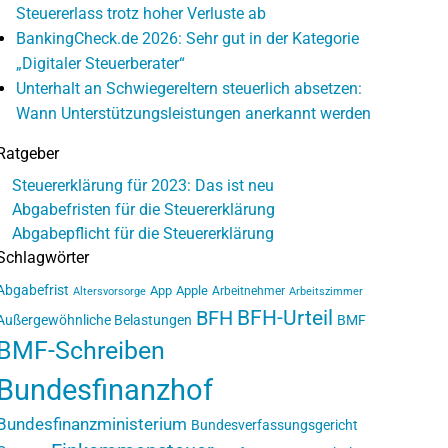
Steuererlass trotz hoher Verluste ab
BankingCheck.de 2026: Sehr gut in der Kategorie
„Digitaler Steuerberater“
Unterhalt an Schwiegereltern steuerlich absetzen:
Wann Unterstützungsleistungen anerkannt werden
Ratgeber
Steuererklärung für 2023: Das ist neu
Abgabefristen für die Steuererklärung
Abgabepflicht für die Steuererklärung
Schlagwörter
Abgabefrist
App
Apple
Arbeitnehmer
Altersvorsorge
Arbeitszimmer
BFH-Urteil
BFH
Außergewöhnliche Belastungen
BMF
BMF-Schreiben
Bundesfinanzhof
Bundesfinanzministerium
Bundesverfassungsgericht