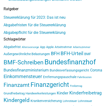
Ratgeber
Steuererklärung für 2023: Das ist neu
Abgabefristen für die Steuererklärung
Abgabepflicht für die Steuererklärung
Schlagwörter
Abgabefrist
App
Apple
Arbeitnehmer
Altersvorsorge
Arbeitszimmer
BFH-Urteil
BFH
Außergewöhnliche Belastungen
BMF
Bundesfinanzhof
BMF-Schreiben
Bundesfinanzministerium
Corona
Bundesverfassungsgericht
Einkommensteuer
Entfernungspauschale
Fahrtkosten
Finanzgericht
Finanzamt
Freibetrag
Kinderfreibetrag
Kinder
Grundfreibetrag
Handwerkerleistungen
Kindergeld
Krankenversicherung
Lohnsteuer
Lohnsteuer