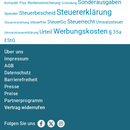
Sonderausgaben
Rentenversicherung
kompakt
Play
Scheidung
Steuererklärung
Steuerbescheid
Spenden
Steuerrecht
SteuerGo
Umsatzsteuer
steuerfrei
Steuererstattung
Werbungskosten
Urteil
§ 35a
Umsatzsteuererklärung
EStG
Über uns
Impressum
AGB
Datenschutz
Barrierefreiheit
Presse
Preise
Partnerprogramm
Vertrag widerrufen
Folgen Sie uns
Facebook
X
Instagram