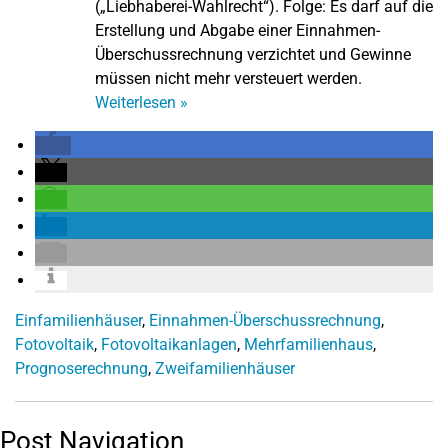
(„Liebhaberei-Wahlrecht“). Folge: Es darf auf die
Erstellung und Abgabe einer Einnahmen-
Überschussrechnung verzichtet und Gewinne
müssen nicht mehr versteuert werden.
Weiterlesen
»
Einfamilienhäuser
,
Einnahmen-Überschussrechnung
,
Fotovoltaik
,
Fotovoltaikanlagen
,
Mehrfamilienhaus
,
Prognoserechnung
,
Zweifamilienhäuser
Post Navigation