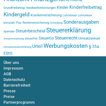
Freibetrag
Kinderfreibetrag
Kinder
Grundfreibetrag
Handwerkerleistungen
Kindergeld
Krankenversicherung
Lohnsteuer
Lohnsteuer
Sonderausgaben
Rentenversicherung
kompakt
Play
Scheidung
Steuererklärung
Steuerbescheid
Spenden
Steuerrecht
SteuerGo
Umsatzsteuer
steuerfrei
Steuererstattung
Werbungskosten
Urteil
§ 35a
Umsatzsteuererklärung
EStG
Über uns
Impressum
AGB
Datenschutz
Barrierefreiheit
Presse
Preise
Partnerprogramm