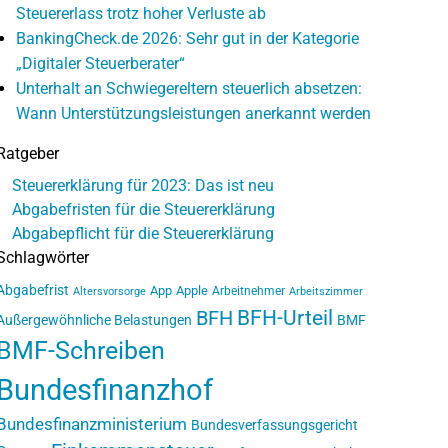
Steuererlass trotz hoher Verluste ab
BankingCheck.de 2026: Sehr gut in der Kategorie
„Digitaler Steuerberater“
Unterhalt an Schwiegereltern steuerlich absetzen:
Wann Unterstützungsleistungen anerkannt werden
Ratgeber
Steuererklärung für 2023: Das ist neu
Abgabefristen für die Steuererklärung
Abgabepflicht für die Steuererklärung
Schlagwörter
Abgabefrist
App
Apple
Arbeitnehmer
Altersvorsorge
Arbeitszimmer
BFH-Urteil
BFH
Außergewöhnliche Belastungen
BMF
BMF-Schreiben
Bundesfinanzhof
Bundesfinanzministerium
Bundesverfassungsgericht