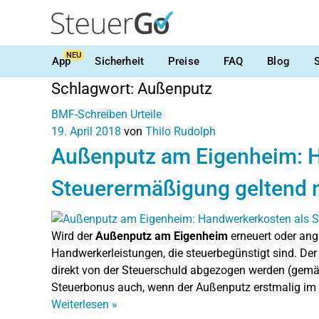
NEU
App
Sicherheit
Preise
FAQ
Blog
Schlagwort:
Außenputz
BMF-Schreiben
Urteile
19. April 2018
von
Thilo Rudolph
Außenputz am Eigenheim: H
Steuerermäßigung geltend
Wird der
Außenputz am Eigenheim
erneuert oder ange
Handwerkerleistungen, die steuerbegünstigt sind. Der
direkt von der Steuerschuld abgezogen werden (gemäß 
Steuerbonus auch, wenn der Außenputz erstmalig im
Weiterlesen
»