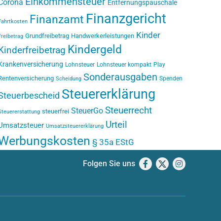
Einkommensteuer
Corona
Entfernungspauschale
Finanzgericht
Finanzamt
Fahrtkosten
Kinder
Grundfreibetrag
Handwerkerleistungen
Freibetrag
Kindergeld
Kinderfreibetrag
Krankenversicherung
Lohnsteuer
Lohnsteuer kompakt
Play
Sonderausgaben
Rentenversicherung
Spenden
Scheidung
Steuererklärung
Steuerbescheid
Steuerrecht
SteuerGo
steuerfrei
Steuererstattung
Urteil
Umsatzsteuer
Umsatzsteuererklärung
Werbungskosten
§ 35a EStG
Folgen Sie uns
Facebook
X
Instagram