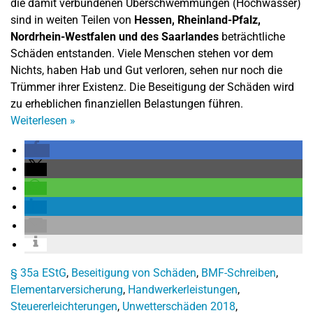
die damit verbundenen Überschwemmungen (Hochwasser)
sind in weiten Teilen von
Hessen, Rheinland-Pfalz,
Nordrhein-Westfalen und des Saarlandes
beträchtliche
Schäden entstanden. Viele Menschen stehen vor dem
Nichts, haben Hab und Gut verloren, sehen nur noch die
Trümmer ihrer Existenz. Die Beseitigung der Schäden wird
zu erheblichen finanziellen Belastungen führen.
Weiterlesen
»
§ 35a EStG
,
Beseitigung von Schäden
,
BMF-Schreiben
,
Elementarversicherung
,
Handwerkerleistungen
,
Steuererleichterungen
,
Unwetterschäden 2018
,