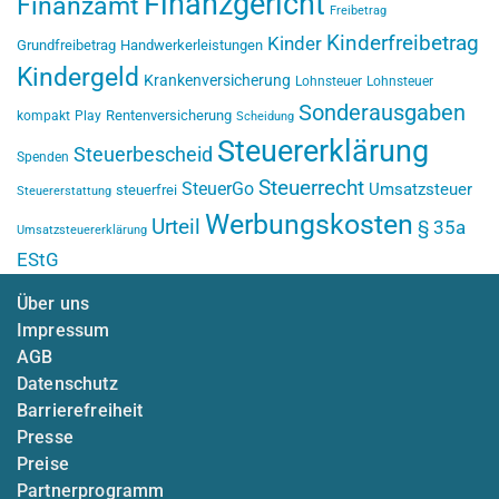
Finanzgericht
Finanzamt
Freibetrag
Kinderfreibetrag
Kinder
Grundfreibetrag
Handwerkerleistungen
Kindergeld
Krankenversicherung
Lohnsteuer
Lohnsteuer
Sonderausgaben
Rentenversicherung
kompakt
Play
Scheidung
Steuererklärung
Steuerbescheid
Spenden
Steuerrecht
SteuerGo
Umsatzsteuer
steuerfrei
Steuererstattung
Werbungskosten
Urteil
§ 35a
Umsatzsteuererklärung
EStG
Über uns
Impressum
AGB
Datenschutz
Barrierefreiheit
Presse
Preise
Partnerprogramm