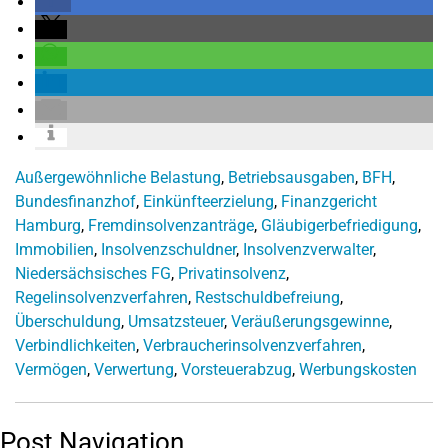
Außergewöhnliche Belastung
,
Betriebsausgaben
,
BFH
,
Bundesfinanzhof
,
Einkünfteerzielung
,
Finanzgericht
Hamburg
,
Fremdinsolvenzanträge
,
Gläubigerbefriedigung
,
Immobilien
,
Insolvenzschuldner
,
Insolvenzverwalter
,
Niedersächsisches FG
,
Privatinsolvenz
,
Regelinsolvenzverfahren
,
Restschuldbefreiung
,
Überschuldung
,
Umsatzsteuer
,
Veräußerungsgewinne
,
Verbindlichkeiten
,
Verbraucherinsolvenzverfahren
,
Vermögen
,
Verwertung
,
Vorsteuerabzug
,
Werbungskosten
Post Navigation