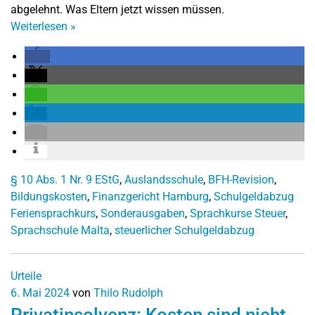
abgelehnt. Was Eltern jetzt wissen müssen.
Weiterlesen
»
§ 10 Abs. 1 Nr. 9 EStG
,
Auslandsschule
,
BFH-Revision
,
Bildungskosten
,
Finanzgericht Hamburg
,
Schulgeldabzug
Feriensprachkurs
,
Sonderausgaben
,
Sprachkurse Steuer
,
Sprachschule Malta
,
steuerlicher Schulgeldabzug
Urteile
6. Mai 2024
von
Thilo Rudolph