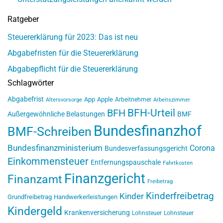
Ratgeber
Steuererklärung für 2023: Das ist neu
Abgabefristen für die Steuererklärung
Abgabepflicht für die Steuererklärung
Schlagwörter
Abgabefrist
App
Apple
Arbeitnehmer
Altersvorsorge
Arbeitszimmer
BFH-Urteil
BFH
Außergewöhnliche Belastungen
BMF
Bundesfinanzhof
BMF-Schreiben
Bundesfinanzministerium
Corona
Bundesverfassungsgericht
Einkommensteuer
Entfernungspauschale
Fahrtkosten
Finanzgericht
Finanzamt
Freibetrag
Kinderfreibetrag
Kinder
Grundfreibetrag
Handwerkerleistungen
Kindergeld
Krankenversicherung
Lohnsteuer
Lohnsteuer