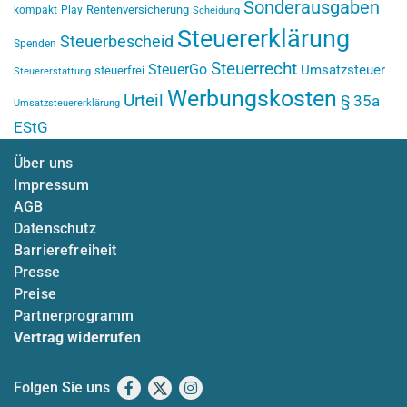
Sonderausgaben
Rentenversicherung
kompakt
Play
Scheidung
Steuererklärung
Steuerbescheid
Spenden
Steuerrecht
SteuerGo
Umsatzsteuer
steuerfrei
Steuererstattung
Werbungskosten
Urteil
§ 35a
Umsatzsteuererklärung
EStG
Über uns
Impressum
AGB
Datenschutz
Barrierefreiheit
Presse
Preise
Partnerprogramm
Vertrag widerrufen
Folgen Sie uns
Facebook
X
Instagram