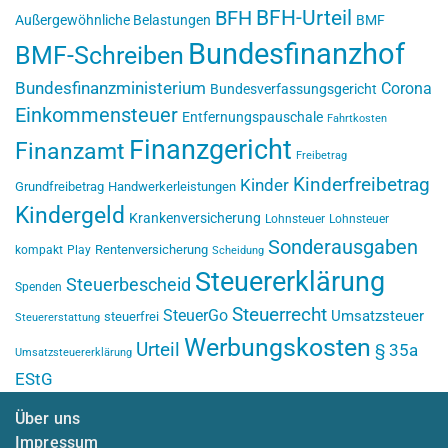
BFH-Urteil
BFH
Außergewöhnliche Belastungen
BMF
Bundesfinanzhof
BMF-Schreiben
Bundesfinanzministerium
Corona
Bundesverfassungsgericht
Einkommensteuer
Entfernungspauschale
Fahrtkosten
Finanzgericht
Finanzamt
Freibetrag
Kinderfreibetrag
Kinder
Grundfreibetrag
Handwerkerleistungen
Kindergeld
Krankenversicherung
Lohnsteuer
Lohnsteuer
Sonderausgaben
Rentenversicherung
kompakt
Play
Scheidung
Steuererklärung
Steuerbescheid
Spenden
Steuerrecht
SteuerGo
Umsatzsteuer
steuerfrei
Steuererstattung
Werbungskosten
Urteil
§ 35a
Umsatzsteuererklärung
EStG
Über uns
Impressum