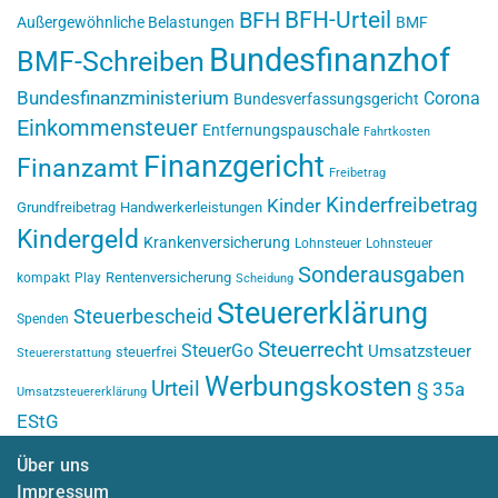
BFH-Urteil
BFH
Außergewöhnliche Belastungen
BMF
Bundesfinanzhof
BMF-Schreiben
Bundesfinanzministerium
Corona
Bundesverfassungsgericht
Einkommensteuer
Entfernungspauschale
Fahrtkosten
Finanzgericht
Finanzamt
Freibetrag
Kinderfreibetrag
Kinder
Grundfreibetrag
Handwerkerleistungen
Kindergeld
Krankenversicherung
Lohnsteuer
Lohnsteuer
Sonderausgaben
Rentenversicherung
kompakt
Play
Scheidung
Steuererklärung
Steuerbescheid
Spenden
Steuerrecht
SteuerGo
Umsatzsteuer
steuerfrei
Steuererstattung
Werbungskosten
Urteil
§ 35a
Umsatzsteuererklärung
EStG
Über uns
Impressum