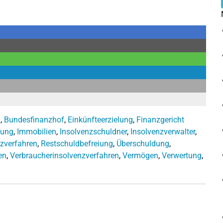
H
,
Bundesfinanzhof
,
Einkünfteerzielung
,
Finanzgericht
gung
,
Immobilien
,
Insolvenzschuldner
,
Insolvenzverwalter
,
zverfahren
,
Restschuldbefreiung
,
Überschuldung
,
en
,
Verbraucherinsolvenzverfahren
,
Vermögen
,
Verwertung
,