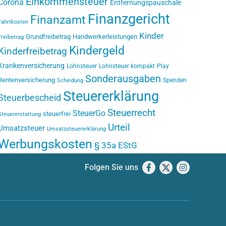
Einkommensteuer
Corona
Entfernungspauschale
Finanzgericht
Finanzamt
Fahrtkosten
Kinder
Grundfreibetrag
Handwerkerleistungen
Freibetrag
Kindergeld
Kinderfreibetrag
Krankenversicherung
Lohnsteuer
Lohnsteuer kompakt
Play
Sonderausgaben
Rentenversicherung
Spenden
Scheidung
Steuererklärung
Steuerbescheid
Steuerrecht
SteuerGo
steuerfrei
Steuererstattung
Urteil
Umsatzsteuer
Umsatzsteuererklärung
Werbungskosten
§ 35a EStG
Folgen Sie uns
Facebook
X
Instagram