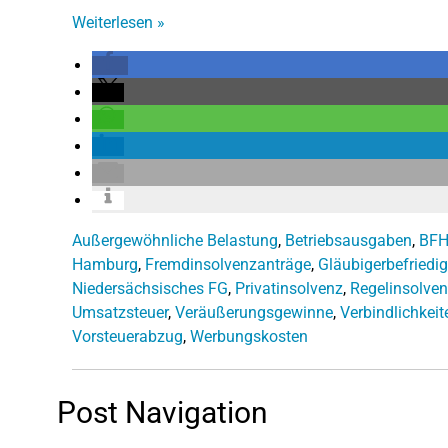
Weiterlesen
»
Außergewöhnliche Belastung
,
Betriebsausgaben
,
BF
Hamburg
,
Fremdinsolvenzanträge
,
Gläubigerbefriedi
Niedersächsisches FG
,
Privatinsolvenz
,
Regelinsolven
Umsatzsteuer
,
Veräußerungsgewinne
,
Verbindlichkeit
Vorsteuerabzug
,
Werbungskosten
Post Navigation